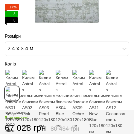
−17%
8
8
Розміри
2.4 х 3.4 м
Колір
В наявності
67 028 грн
80 434 грн