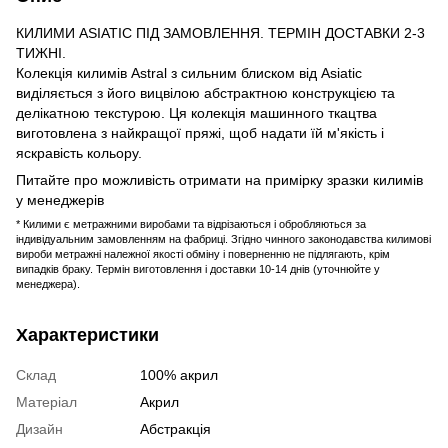
КИЛИМИ ASIATIC ПІД ЗАМОВЛЕННЯ. ТЕРМІН ДОСТАВКИ 2-3
ТИЖНІ.
Колекція килимів Astral з сильним блиском від Asiatic
виділяється з його вицвілою абстрактною конструкцією та
делікатною текстурою. Ця колекція машинного ткацтва
виготовлена ​​з найкращої пряжі, щоб надати їй м'якість і
яскравість кольору.
Питайте про можливість отримати на примірку зразки килимів
у менеджерів
* Килими є метражними виробами та відрізаються і обробляються за
індивідуальним замовленням на фабриці. Згідно чинного законодавства килимові
вироби метражні належної якості обміну і поверненню не підлягають, крім
випадків браку. Термін виготовлення і доставки 10-14 днів (уточнюйте у
менеджера).
Характеристики
Склад
100% акрил
Матеріал
Акрил
Дизайн
Абстракція