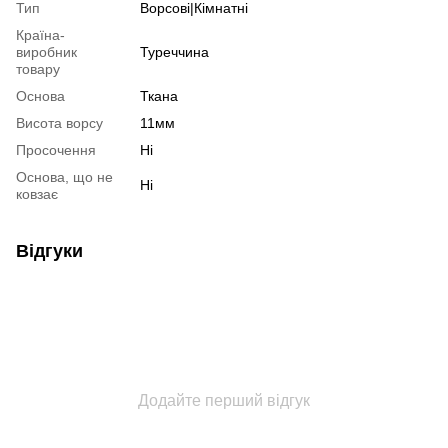
Тип
Ворсові|Кімнатні
Країна-
виробник
Туреччина
товару
Основа
Ткана
Висота ворсу
11мм
Просочення
Ні
Основа, що не
Ні
ковзає
Відгуки
Додайте перший відгук