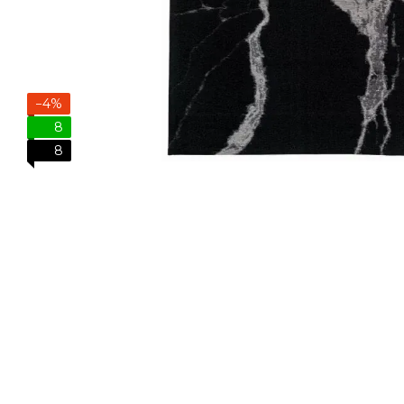
−4%
8
8