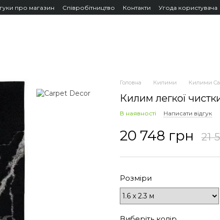
дгуки про магазин
Співробітництво
Контакти
Угода користувача
Головна
Килими
Килими Car
Килим легкої чистки
В наявності
Написати відгук
20 748 грн
21 
Розміри
Виберіть колір