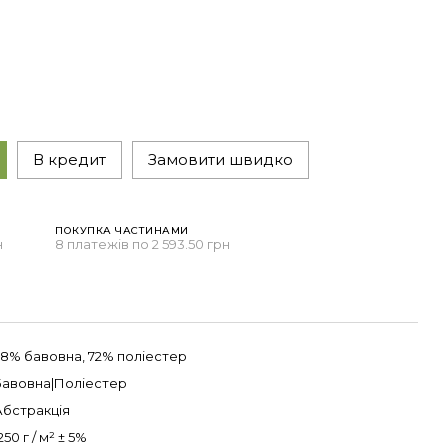
В кредит
Замовити швидко
ПОКУПКА ЧАСТИНАМИ
н
8 платежів по 2 593.50 грн
28% бавовна, 72% поліестер
Бавовна|Поліестер
Абстракція
250 г / м² ± 5%