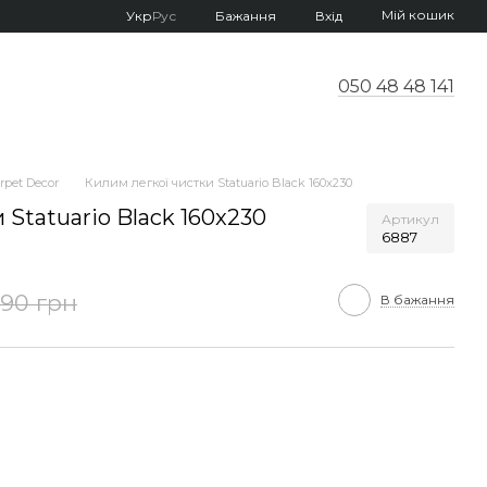
Мій кошик
Укр
Рус
Бажання
Вхід
050 48 48 141
pet Decor
Килим легкої чистки Statuario Black 160x230
 Statuario Black 160x230
Артикул
6887
590 грн
В бажання