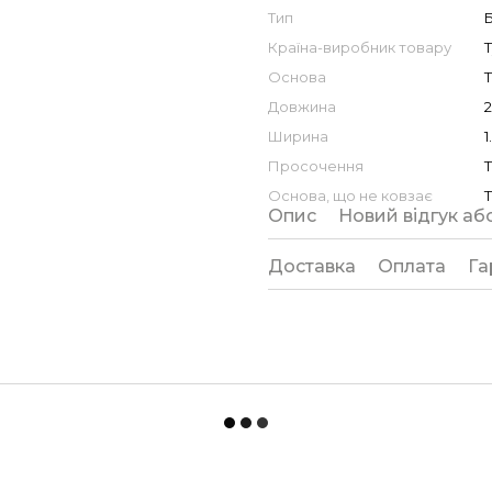
Тип
Б
Країна-виробник товару
Основа
Довжина
2
Ширина
1
Просочення
Основа, що не ковзає
Опис
Новий відгук аб
Доставка
Оплата
Га