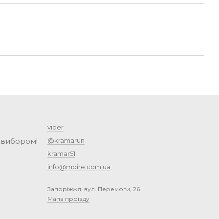
viber
 вибором!
@kramarun
kramar51
info@moire.com.ua
Запоріжжя, вул. Перемоги, 26
Мапа проїзду