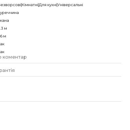
езворсові|Кімнатні|Для кухні|Універсальні
Туреччина
Ткана
.3 м
.6 м
Так
Так
о коментар
рантія