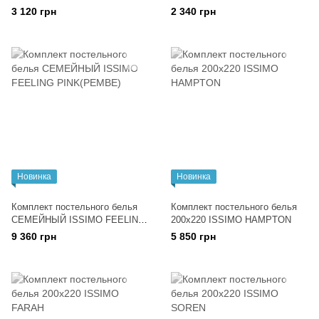
(DIGITAL PRINT) (простынь на
3 120 грн
2 340 грн
резинке)
Новинка
Новинка
Комплект постельного белья
Комплект постельного белья
СЕМЕЙНЫЙ ISSIMО FEELING
200x220 ISSIMO HAMPTON
PINK(PEMBE)
9 360 грн
5 850 грн