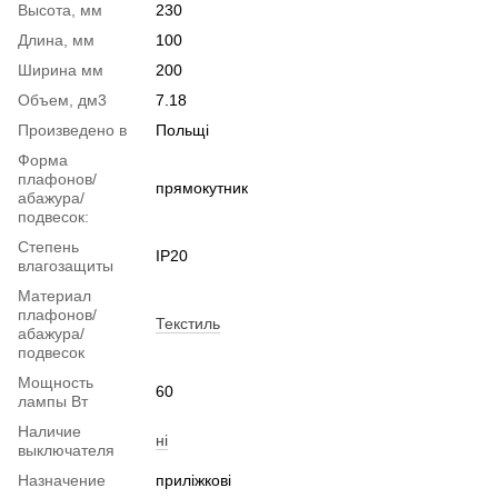
Высота, мм
230
Длина, мм
100
Ширина мм
200
Объем, дм3
7.18
Произведено в
Польщі
Форма
плафонов/
прямокутник
абажура/
подвесок:
Степень
IP20
влагозащиты
Материал
плафонов/
Текстиль
абажура/
подвесок
Мощность
60
лампы Вт
Наличие
ні
выключателя
Назначение
приліжкові