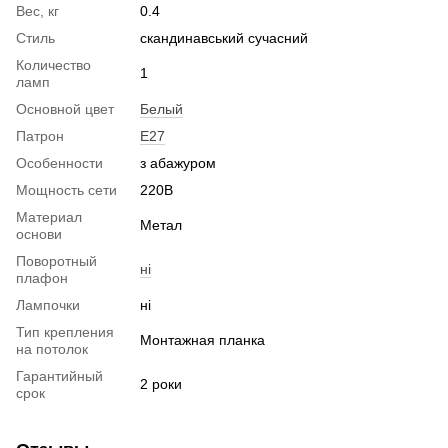
Вес, кг
0.4
Стиль
скандинавський сучасний
Количество
1
ламп
Основной цвет
Белый
Патрон
E27
Особенности
з абажуром
Мощность сети
220В
Материал
Метал
основи
Поворотный
ні
плафон
Лампочки
ні
Тип крепления
Монтажная планка
на потолок
Гарантийный
2 роки
срок