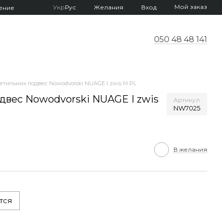
Мой заказ
Укр
Рус
Желания
Вход
ение
050 48 48 141
етильник подвес Nowodvorski NUAGE I zwis M PL
двес Nowodvorski NUAGE I zwis
Артикул
NW7025
В желания
тся