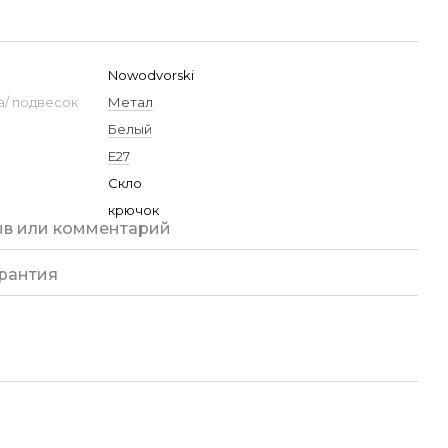
Nowodvorski
/ подвесок
Метал
Белый
E27
Скло
крючок
ыв или комментарий
рантия