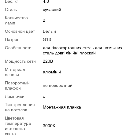
Вес, кг
4.8
Стиль
сучасний
Количество
2
ламп
Основной цвет
Белый
Патрон
G13
Особенности
для гіпсокартонних стель для натяжних
стель довгі лінійні плоский
Мощность сети
220В
Материал
алюміній
основи
Поворотный
не поворотний
плафон
Лампочки
є
Тип крепления
Монтажная планка
на потолок
Цветовая
температура
3000K
источника
света