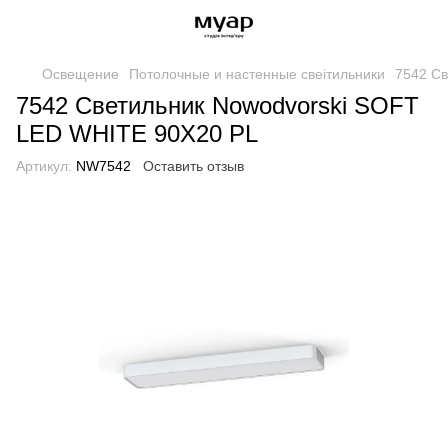
Освещение
Потолочные и настенные свеітильники
7542 Св
7542 Светильник Nowodvorski SOFT
LED WHITE 90X20 PL
Артикул:
NW7542
Оставить отзыв