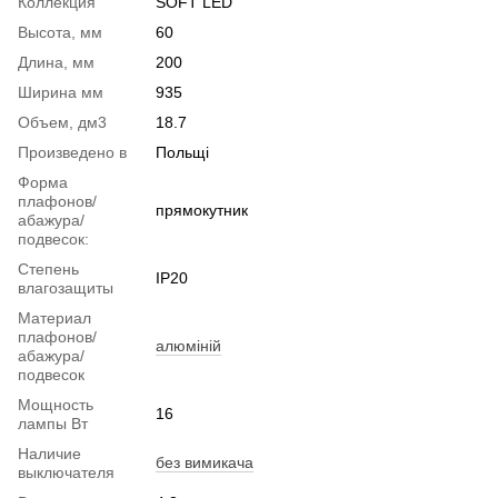
Коллекция
SOFT LED
Высота, мм
60
Длина, мм
200
Ширина мм
935
Объем, дм3
18.7
Произведено в
Польщі
Форма
плафонов/
прямокутник
абажура/
подвесок:
Степень
IP20
влагозащиты
Материал
плафонов/
алюміній
абажура/
подвесок
Мощность
16
лампы Вт
Наличие
без вимикача
выключателя