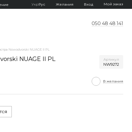
Мой заказ
Укр
Рус
Желания
Вход
ение
050 48 48 141
стра Nowodvorski NUAGE II PL
orski NUAGE II PL
Артикул
NW9272
В желания
тся