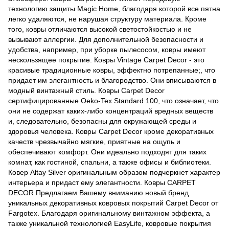
технологию защиты Magic Home, благодаря которой все пятна
легко удаляются, не нарушая структуру материала. Кроме
того, ковры отличаются высокой светостойкостью и не
вызывают аллергии. Для дополнительной безопасности и
удобства, например, при уборке пылесосом, ковры имеют
нескользящее покрытие. Ковры Vintage Carpet Decor - это
красивые традиционные ковры, эффектно потрепанные;, что
придает им элегантность и благородство. Они вписываются в
модный винтажный стиль. Ковры Carpet Decor
сертифицированные Oeko-Tex Standard 100, что означает, что
они не содержат каких-либо концентраций вредных веществ
и, следовательно, безопасны для окружающей среды и
здоровья человека. Ковры Carpet Decor кроме декоративных
качеств чрезвычайно мягкие, приятные на ощупь и
обеспечивают комфорт. Они идеально подходят для таких
комнат, как гостиной, спальни, а также офисы и библиотеки.
Ковер Altay Silver оригинальным образом подчеркнет характер
интерьера и придаст ему элегантности. Ковры CARPET
DECOR Предлагаем Вашему вниманию новый бренд
уникальных декоративных ковровых покрытий Carpet Decor от
Fargotex. Благодаря оригинальному винтажном эффекта, а
также уникальной технологией EasyLife, ковровые покрытия