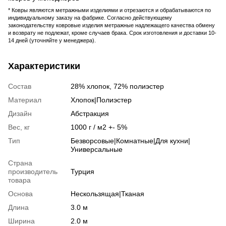
* Ковры являются метражными изделиями и отрезаются и обрабатываются по
индивидуальному заказу на фабрике. Согласно действующему
законодательству ковровые изделия метражные надлежащего качества обмену
и возврату не подлежат, кроме случаев брака. Срок изготовления и доставки 10-
14 дней (уточняйте у менеджера).
Характеристики
Состав
28% хлопок, 72% полиэстер
Материал
Хлопок|Полиэстер
Дизайн
Абстракция
Вес, кг
1000 г / м2 +- 5%
Тип
Безворсовые|Комнатные|Для кухни|
Универсальные
Страна
производитель
Турция
товара
Основа
Нескользящая|Тканая
Длина
3.0 м
Ширина
2.0 м