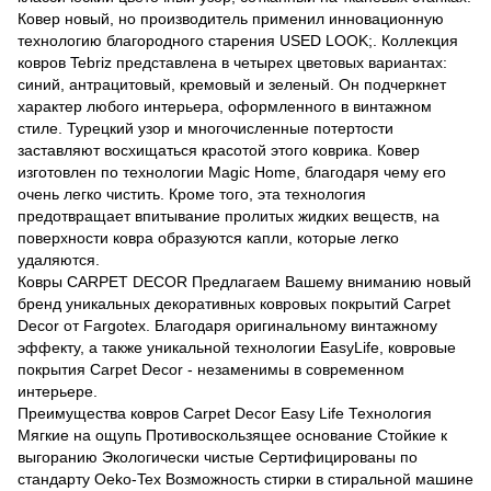
Ковер новый, но производитель применил инновационную
технологию благородного старения USED LOOK;. Коллекция
ковров Tebriz представлена ​​в четырех цветовых вариантах:
синий, антрацитовый, кремовый и зеленый. Он подчеркнет
характер любого интерьера, оформленного в винтажном
стиле. Турецкий узор и многочисленные потертости
заставляют восхищаться красотой этого коврика. Ковер
изготовлен по технологии Magic Home, благодаря чему его
очень легко чистить. Кроме того, эта технология
предотвращает впитывание пролитых жидких веществ, на
поверхности ковра образуются капли, которые легко
удаляются.
Ковры CARPET DECOR Предлагаем Вашему вниманию новый
бренд уникальных декоративных ковровых покрытий Carpet
Decor от Fargotex. Благодаря оригинальному винтажному
эффекту, а также уникальной технологии EasyLife, ковровые
покрытия Carpet Decor - незаменимы в современном
интерьере.
Преимущества ковров Carpet Decor Easy Life Технология
Мягкие на ощупь Противоскользящее основание Стойкие к
выгоранию Экологически чистые Сертифицированы по
стандарту Oeko-Tex Возможность стирки в стиральной машине