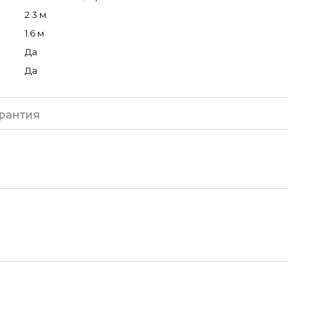
2.3 м
1.6 м
Да
Да
рантия