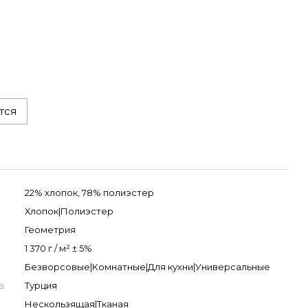
тся
22% хлопок, 78% полиэстер
Хлопок|Полиэстер
Геометрия
1 370 г / м² ± 5%
Безворсовые|Комнатные|Для кухни|Универсальные
а
Турция
Нескользящая|Тканая