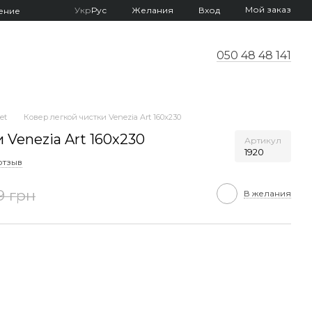
Мой заказ
Укр
Рус
Желания
Вход
ение
050 48 48 141
et
Ковер легкой чистки Venezia Art 160x230
 Venezia Art 160x230
Артикул
1920
 отзыв
9 грн
В желания