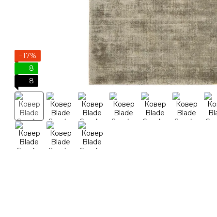
−17%
8
8