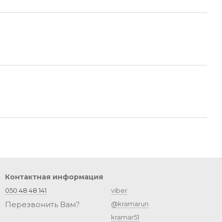
Контактная информация
050 48 48 141
viber
Перезвонить Вам?
@kramarun
kramar51