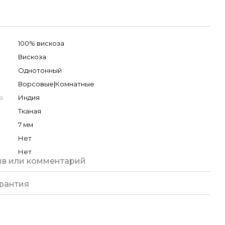
100% вискоза
Вискоза
Однотонный
Ворсовые|Комнатные
а
Индия
Тканая
7 мм
Нет
Нет
ыв или комментарий
рантия