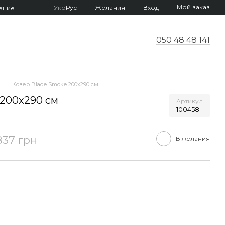
Мой заказ
Укр
Рус
Желания
Вход
ение
050 48 48 141
Ковер Blade Smoke 200х290 см
 200х290 см
Артикул
100458
837 грн
В желания