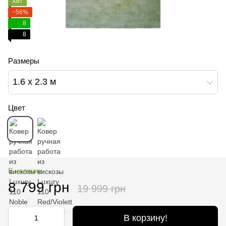
Хит
−56%
8
8
Размеры
1.6 х 2.3 м
Цвет
В наличии
8 799 грн
19 999 грн
В корзину!