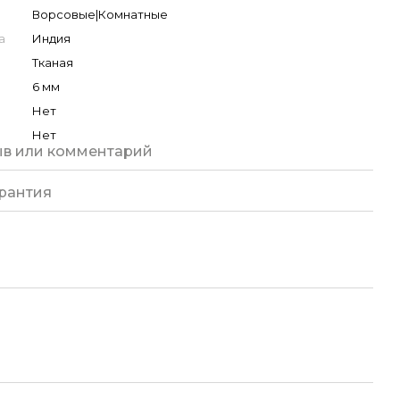
Ворсовые|Комнатные
а
Индия
Тканая
6 мм
Нет
Нет
ыв или комментарий
рантия