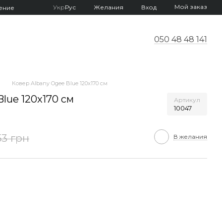
Мой заказ
Укр
Рус
Желания
Вход
ение
050 48 48 141
Ковер Albany Ogee Blue 120x170 см
lue 120x170 см
Артикул
10047
53 грн
В желания