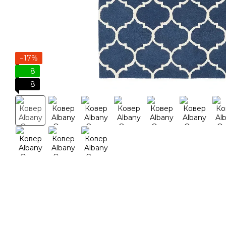
−17%
8
8