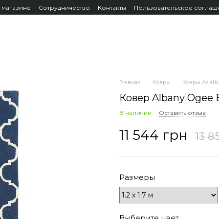
 магазине
Сотрудничество
Контакты
Пользовательское соглаш
Главная
Ковры
Ковры Asiatic
Ковер Albany Ogee B
В наличии
Оставить отзыв
11 544 грн
13 8
Размеры
Выберите цвет