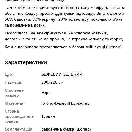
Також можна використовувати як додаткову ковдру для гостей
або літню ковдру, просто вдягнувши підковдру. Виготовлене з
50% бавовни, 30% акрилу і 20% поліестеру, покривало м'яке
та приємне на дотик.
Особливості: не електризується, не утворює ковтунів,
довговічне та стійке до прання, не втрачає кольору та форму.
Кожне покривало поставляється в бавовняній сумці (шопер).
Характеристики
Цвет
БЕЖЕВИЙ-ЗЕЛЕНИЙ
Размеры
200х220 см
Спальный
Евро
размер
Материал
Хлопок|Акрил|Полиэстер
Страна
производитель
Турция
товара
Комплектация
бавовняна сумка (шопер)