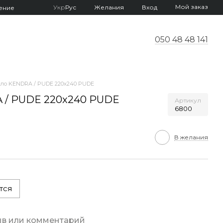
Мой заказ
Укр
Рус
Желания
Вход
ение
050 48 48 141
ло KENDRA / PUDE 220x240 PUDE
 / PUDE 220x240 PUDE
Артикул
6800
В желания
тся
ыв или комментарий