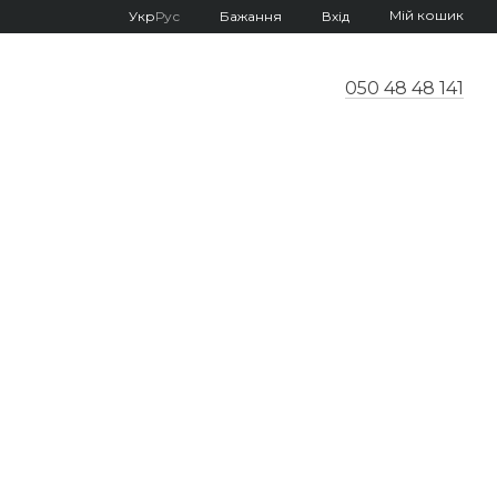
Мій кошик
Укр
Рус
Бажання
Вхід
050 48 48 141