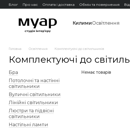
Перейти до основного контенту
Блог
Про нас
Оплата і доставка
Обмін та повернення
Ві
Килими
Освітлення
Головна
Освітлення
Комплектуючі до світильників
Комплектуючі до світиль
Бра
Немає товарів
Потолочні та настінні
світильники
Вуличні світильники
Лінійні світильники
Люстри та підвісні
світильники
Настільні лампи