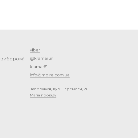
viber
 вибором!
@kramarun
kramar51
info@moire.com.ua
Запоріжжя, вул. Перемоги, 26
Мапа проїзду