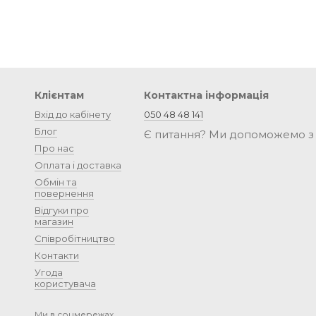
Клієнтам
Контактна інформація
Вхід до кабінету
050 48 48 141
Блог
Є питання? Ми допоможемо з
Про нас
Оплата і доставка
Обмін та
повернення
Відгуки про
магазин
Співробітництво
Контакти
Угода
користувача
Ми в соцмережах