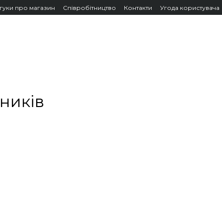
дгуки про магазин
Співробітництво
Контакти
Угода користувача
ників