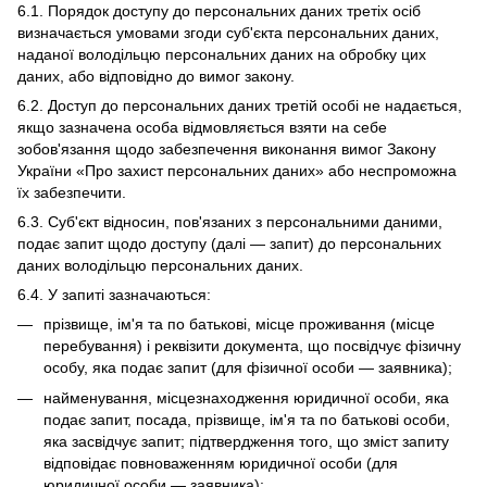
6.1. Порядок доступу до персональних даних третіх осіб
визначається умовами згоди суб'єкта персональних даних,
наданої володільцю персональних даних на обробку цих
даних, або відповідно до вимог закону.
6.2. Доступ до персональних даних третій особі не надається,
якщо зазначена особа відмовляється взяти на себе
зобов'язання щодо забезпечення виконання вимог Закону
України «Про захист персональних даних» або неспроможна
їх забезпечити.
6.3. Суб'єкт відносин, пов'язаних з персональними даними,
подає запит щодо доступу (далі — запит) до персональних
даних володільцю персональних даних.
6.4. У запиті зазначаються:
прізвище, ім'я та по батькові, місце проживання (місце
перебування) і реквізити документа, що посвідчує фізичну
особу, яка подає запит (для фізичної особи — заявника);
найменування, місцезнаходження юридичної особи, яка
подає запит, посада, прізвище, ім'я та по батькові особи,
яка засвідчує запит; підтвердження того, що зміст запиту
відповідає повноваженням юридичної особи (для
юридичної особи — заявника);