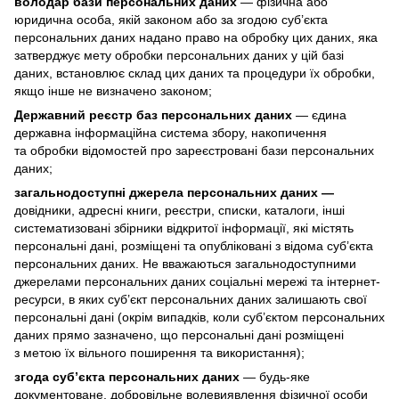
володар бази персональних даних
— фізична або
юридична особа, якій законом або за згодою суб’єкта
персональних даних надано право на обробку цих даних, яка
затверджує мету обробки персональних даних у цій базі
даних, встановлює склад цих даних та процедури їх обробки,
якщо інше не визначено законом;
Державний реєстр баз персональних даних
— єдина
державна інформаційна система збору, накопичення
та обробки відомостей про зареєстровані бази персональних
даних;
загальнодоступні джерела персональних даних —
довідники, адресні книги, реєстри, списки, каталоги, інші
систематизовані збірники відкритої інформації, які містять
персональні дані, розміщені та опубліковані з відома суб’єкта
персональних даних. Не вважаються загальнодоступними
джерелами персональних даних соціальні мережі та інтернет-
ресурси, в яких суб’єкт персональних даних залишають свої
персональні дані (окрім випадків, коли суб’єктом персональних
даних прямо зазначено, що персональні дані розміщені
з метою їх вільного поширення та використання);
згода суб’єкта персональних даних
— будь-яке
документоване, добровільне волевиявлення фізичної особи