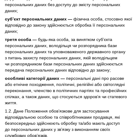
персональних даних без доступу до змісту персональних
даних;
суб’єкт персональних даних —
фізична особа, стосовно якої
відповідно до закону здійснюється обробка її персональних
даних;
третя особа —
будь-яка особа, за винятком суб’єкта
персональних даних, володільця чи розпорядника бази
персональних даних та уповноваженого державного органу
з питань захисту персональних даних, якій володільцем
чи розпорядником бази персональних даних здійснюється
передача персональних даних відповідно до закону;
особливі категорії даних —
персональні дані про расове
або етнічне походження, політичні, релігійні або світоглядні
переконання, членство в політичних партіях та професійних
спілках, а також даних, що стосуються здоров’я чи статевого
життя.
1.2. Дане Положення обов’язкове для застосування
відповідальною особою та співробітниками продавця, які
безпосередньо здійснюють обробку та/або мають доступ
до персональних даних у зв’язку з виконанням своїх
службових обов’язків.