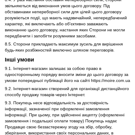
звільняються від виконання умов цього договору. Під
обставинами непереборної сили для цілей цього договору
розуміються події, що мають надзвичайний, непередбачений
характер, які виключають або об'єктивно заважають
виконанню цього договору, настання яких Сторони не могли
передбачити і запобігти розумними засобами.
8.5. Сторони прикладають максимум зусиль для вирішення
будь-яких розбіжностей виключно шляхом переговорів.
Інші умови
9.1. Інтернет-магазин залишає за собою право в
односторонньому порядку вносити зміни до цього договору за
умови попередньої публікації його на сайті https://moire.com.ua
9.2. Інтернет-магазин створений для організації дистанційного
способу продажу товарів через Інтернет.
9.3. Покупець несе відповідальність за достовірність
інформації, зазначеної при оформленні замовлення
інформації. При цьому, при здійсненні акцепту (оформленні
замовлення і подальшої оплати товару) Покупець надає
Продавцю свою беззастережну згоду на збір, обробку,
зберігання, використання своїх персональних даних, в