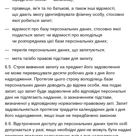
прізвище, ім'я та по батькові, а також інші відомості,
що дають змогу ідентифікувати фізичну особу, стосовно
якої робиться запит;
відомості про базу персональних даних, стосовно якої
подається запит, чи відомості про володільця
чи розпорядника цієї бази персональних даних;
перелік персональних даних, що запитуються;
мета та/або правові підстави для запиту.
6.5. Строк вивчення запиту на предмет його задоволення
не може перевищувати десяти робочих днів з дня його
надходження. Протягом цього строку володілець бази
персональних даних доводить до відома особи, яка подає
запит, що запит буде задоволене або відповідні персональні
дані не підлягають наданню, із зазначенням підстави,
визначеної у відповідному нормативно-правовому акті. Запит
задовольняється протягом тридцяти календарних днів з дня
його надходження, якщо інше не передбачено законом.
6.6. Відстрочення доступу до персональних даних третіх осіб
допускається у разі, якщо необхідні дані не можуть бути надані
протягом тридцяти календарних днів з дня надходження