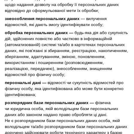
щодо надання дозволу на обробку її персональних даних
відповідно до сформульованої мети їх обробки;
знеособлення персональних даних
— вилучення
відомостей, які дають змогу ідентифікувати особу;
обробка персональних даних —
будь-яка дія або сукупність
дій, здійснених повністю або частково в інформаційній
(автоматизованій) системі та/або в картотеках персональних
даних, які пов’язані зі збиранням, реєстрацією, накопиченням,
зберіганням, адаптуванням, зміною, поновленням,
використанням і поширенням (розповсюдженням,
реалізацією, передачею), знеособленням, знищенням
відомостей про фізичну особу;
персональні дані —
відомості чи сукупність відомостей про
фізичну особу, яка ідентифікована або може бути конкретно
ідентифікована;
розпорядник бази персональних даних —
фізична
чи юридична особа, якій володільцем бази персональних
даних або законом надано право обробляти ці дані.
Не є розпорядником бази персональних даних особа, якій
володільцем та/або розпорядником бази персональних даних
доручено здійснювати роботи технічного характеру з базою