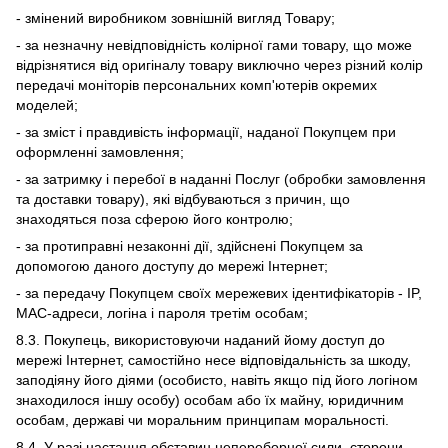
- змінений виробником зовнішній вигляд Товару;
- за незначну невідповідність колірної гами товару, що може
відрізнятися від оригіналу товару виключно через різний колір
передачі моніторів персональних комп'ютерів окремих
моделей;
- за зміст і правдивість інформації, наданої Покупцем при
оформленні замовлення;
- за затримку і перебої в наданні Послуг (обробки замовлення
та доставки товару), які відбуваються з причин, що
знаходяться поза сферою його контролю;
- за протиправні незаконні дії, здійснені Покупцем за
допомогою даного доступу до мережі Інтернет;
- за передачу Покупцем своїх мережевих ідентифікаторів - IP,
MAC-адреси, логіна і пароля третім особам;
8.3. Покупець, використовуючи наданий йому доступ до
мережі Інтернет, самостійно несе відповідальність за шкоду,
заподіяну його діями (особисто, навіть якщо під його логіном
знаходилося іншу особу) особам або їх майну, юридичним
особам, державі чи моральним принципам моральності.
8.4. У разі настання обставин непереборної сили, сторони