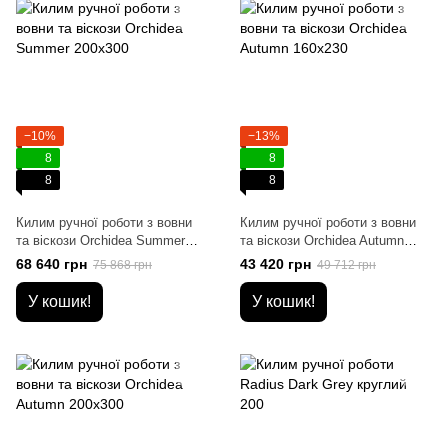
−10%
−13%
8
8
8
8
Килим ручної роботи з вовни
Килим ручної роботи з вовни
та віскози Orchidea Summer
та віскози Orchidea Autumn
200x300
160x230
68 640 грн
43 420 грн
75 868 грн
49 712 грн
У кошик!
У кошик!