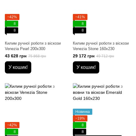
−42%
−41%
8
8
8
8
Килим ручної роботи з віскози
Килим ручної роботи з віскози
Venezia Pearl 200x300
Venezia Stone 160x230
43 628 грн
29 172 грн
75 868 грн
49 712 грн
У кошик!
У кошик!
Новинка
−19%
−42%
8
8
8