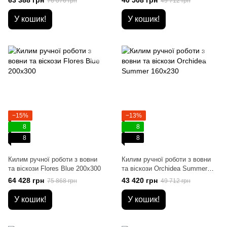
63 388 грн
40 508 грн
76 076 грн
49 712 грн
У кошик!
У кошик!
−15%
−13%
8
8
8
8
Килим ручної роботи з вовни
Килим ручної роботи з вовни
та віскози Flores Blue 200x300
та віскози Orchidea Summer
160x230
64 428 грн
43 420 грн
75 868 грн
49 712 грн
У кошик!
У кошик!