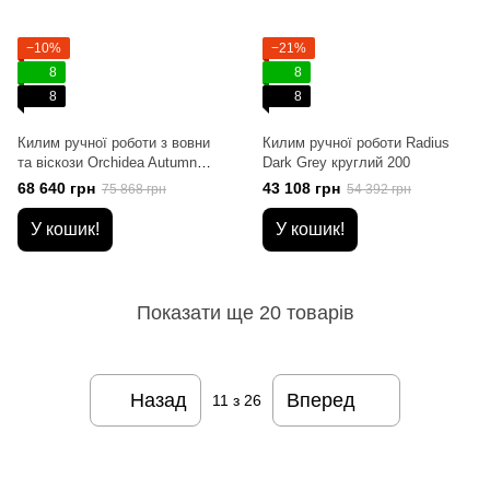
−10%
−21%
8
8
8
8
Килим ручної роботи з вовни
Килим ручної роботи Radius
та віскози Orchidea Autumn
Dark Grey круглий 200
200x300
68 640 грн
43 108 грн
75 868 грн
54 392 грн
У кошик!
У кошик!
Показати ще 20 товарів
Назад
Вперед
11
з 26