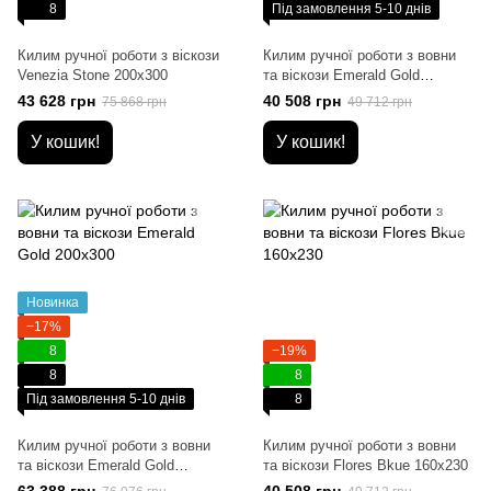
8
Під замовлення 5-10 днів
Килим ручної роботи з віскози
Килим ручної роботи з вовни
Venezia Stone 200x300
та віскози Emerald Gold
160x230
43 628 грн
40 508 грн
75 868 грн
49 712 грн
У кошик!
У кошик!
Новинка
−17%
8
−19%
8
8
Під замовлення 5-10 днів
8
Килим ручної роботи з вовни
Килим ручної роботи з вовни
та віскози Emerald Gold
та віскози Flores Bkue 160x230
200x300