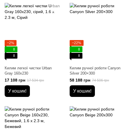
−2%
−22%
8
8
8
8
Килим легкої чистки Urban
Килим ручної роботи Canyon
Gray 160x230
Silver 200×300
17 108 грн
58 188 грн
17 534 грн
74 506 грн
У кошик!
У кошик!