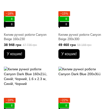
−18%
−15%
8
8
8
8
Килим ручної роботи Canyon
Килим ручної роботи Canyon
Beige 160x230
Beige 200х300
38 948 грн
49 460 грн
47 736 грн
58 188 грн
У кошик!
У кошик!
−18%
−22%
8
8