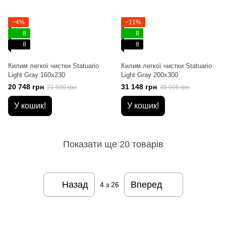
−4%
−11%
8
8
8
8
Килим легкої чистки Statuario
Килим легкої чистки Statuario
Light Gray 160x230
Light Gray 200x300
20 748 грн
31 148 грн
21 590 грн
35 006 грн
У кошик!
У кошик!
Показати ще 20 товарів
Назад
Вперед
4
з 26