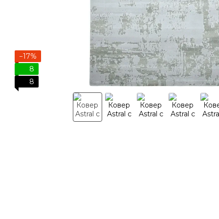
−17%
8
8