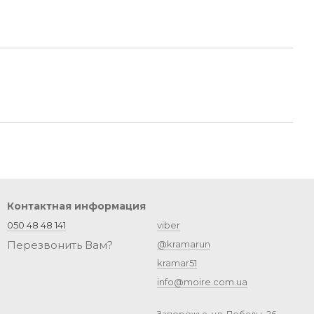
Контактная информация
050 48 48 141
viber
Перезвонить Вам?
@kramarun
kramar51
info@moire.com.ua
Запорожье, ул. Победы, 26