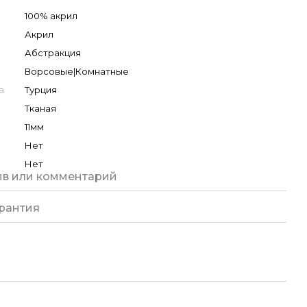
100% акрил
Акрил
Абстракция
Ворсовые|Комнатные
а
Турция
Тканая
11мм
Нет
Нет
ыв или комментарий
рантия