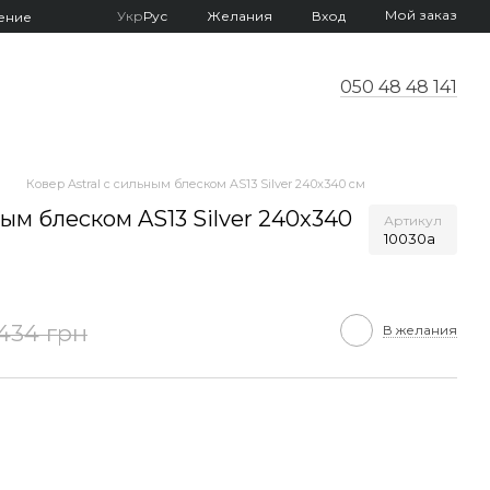
Мой заказ
Укр
Рус
Желания
Вход
ение
050 48 48 141
Ковер Astral с сильным блеском AS13 Silver 240x340 см
ным блеском AS13 Silver 240x340
Артикул
10030a
434 грн
В желания