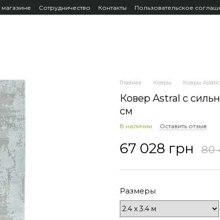
 магазине
Сотрудничество
Контакты
Пользовательское соглаш
Главная
Ковры
Ковры Asiatic
Ковер Astral с силь
см
В наличии
Оставить отзыв
67 028 грн
80 
Размеры