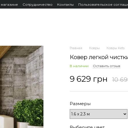
 магазине
Сотрудничество
Контакты
Пользовательское соглаш
Главная
Ковры
Ковры Kets
Ковер легкой чистк
В наличии
Оставить отзыв
9 629 грн
10 69
Размеры
Выберите цвет