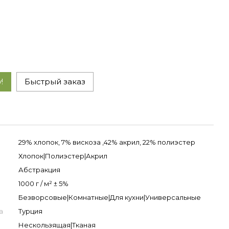
!
Быстрый заказ
29% хлопок, 7% вискоза ,42% акрил, 22% полиэстер
Хлопок|Полиэстер|Акрил
Абстракция
1000 г / м² ± 5%
Безворсовые|Комнатные|Для кухни|Универсальные
а
Турция
Нескользящая|Тканая