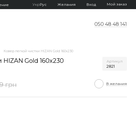
Мой заказ
Укр
Рус
Желания
Вход
ение
050 48 48 141
Ковер легкой чистки HIZAN Gold 160x230
и HIZAN Gold 160x230
Артикул
2821
9 грн
В желания