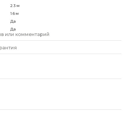
2.3 м
1.6 м
Да
Да
ыв или комментарий
рантия