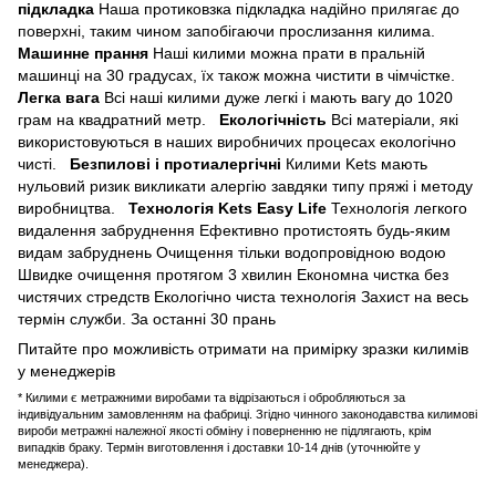
підкладка
Наша протиковзка підкладка надійно прилягає до
поверхні, таким чином запобігаючи прослизання килима.
Машинне прання
Наші килими можна прати в пральній
машинці на 30 градусах, їх також можна чистити в чімчістке.
Легка вага
Всі наші килими дуже легкі і мають вагу до 1020
грам на квадратний метр.
Екологічність
Всі матеріали, які
використовуються в наших виробничих процесах екологічно
чисті.
Безпилові і протиалергічні
Килими Kets мають
нульовий ризик викликати алергію завдяки типу пряжі і методу
виробництва.
Технологія Kets Easy Life
Технологія легкого
видалення забруднення
Ефективно протистоять будь-яким
видам забруднень
Очищення тільки водопровідною водою
Швидке очищення протягом 3 хвилин
Економна чистка без
чистячих стредств
Екологічно чиста технологія
Захист на весь
термін служби. За останні 30 прань
Питайте про можливість отримати на примірку зразки килимів
у менеджерів
* Килими є метражними виробами та відрізаються і обробляються за
індивідуальним замовленням на фабриці. Згідно чинного законодавства килимові
вироби метражні належної якості обміну і поверненню не підлягають, крім
випадків браку. Термін виготовлення і доставки 10-14 днів (уточнюйте у
менеджера).