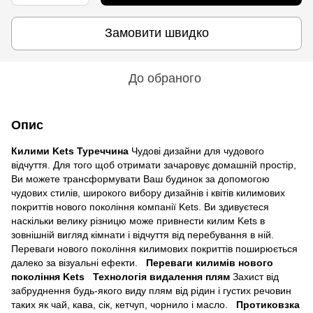
Замовити швидко
До обраного
Опис
Килими Kets Туреччина
Чудові дизайни для чудового
відчуття. Для того щоб отримати зачаровує домашній простір,
Ви можете трансформувати Ваш будинок за допомогою
чудових стилів, широкого вибору дизайнів і квітів килимових
покриттів нового покоління компанії Kets. Ви здивуєтеся
наскільки велику різницю може привнести килим Kets в
зовнішній вигляд кімнати і відчуття від перебування в ній.
Переваги нового покоління килимових покриттів поширюється
далеко за візуальні ефекти.
Переваги килимів нового
покоління Kets
Технологія видалення плям
Захист від
забруднення будь-якого виду плям від рідин і густих речовин
таких як чай, кава, сік, кетчуп, чорнило і масло.
Протиковзка