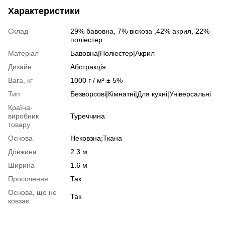
Характеристики
Склад
29% бавовна, 7% віскоза ,42% акрил, 22%
поліестер
Матеріал
Бавовна|Поліестер|Акрил
Дизайн
Абстракція
Вага, кг
1000 г / м² ± 5%
Тип
Безворсові|Кімнатні|Для кухні|Універсальні
Країна-
виробник
Туреччина
товару
Основа
Нековзна;Ткана
Довжина
2.3 м
Ширина
1.6 м
Просочення
Так
Основа, що не
Так
ковзає