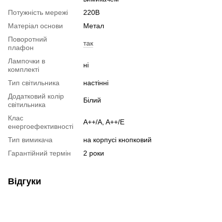
Потужність мережі
220В
Матеріал основи
Метал
Поворотний
так
плафон
Лампочки в
ні
комплекті
Тип світильника
настінні
Додатковий колір
Білий
світильника
Клас
A++/A, A++/E
енергоефективності
Тип вимикача
на корпусі кнопковий
Гарантійний термін
2 роки
Відгуки