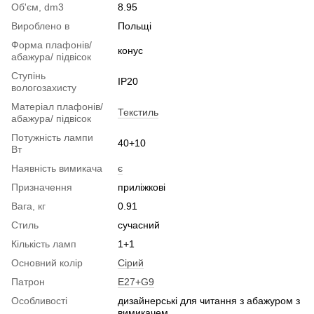
Об'єм, dm3
8.95
Вироблено в
Польщі
Форма плафонів/
конус
абажура/ підвісок
Ступінь
IP20
вологозахисту
Матеріал плафонів/
Текстиль
абажура/ підвісок
Потужність лампи
40+10
Вт
Наявність вимикача
є
Призначення
приліжкові
Вага, кг
0.91
Стиль
сучасний
Кількість ламп
1+1
Основний колір
Сірий
Патрон
E27+G9
Особливості
дизайнерські для читання з абажуром з
вимикачем