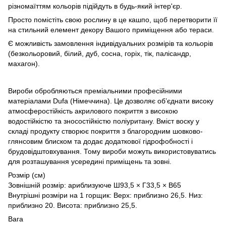
різномаїттям кольорів підійдуть в будь-який інтер'єр.
Просто помістіть свою рослину в це кашпо, щоб перетворити її
на стильний елемент декору Вашого приміщення або тераси.
Є можливість замовлення індивідуальних розмірів та кольорів
(безкольоровий, білий, дуб, сосна, горіх, тік, палісандр,
махагон).
Вироби обробляються преміальними професійними
матеріалами Dufa (Німеччина). Це дозволяє об’єднати високу
атмосферостійкість акрилового покриття з високою
водостійкістю та зносостійкістю поліуритану. Вміст воску у
складі продукту створює покриття з благородним шовково-
глянсовим блиском та додає додаткової гідрофобності і
брудовідштовхування. Тому вироби можуть використовуватись
для розташування усередині приміщень та зовні.
Розмір (см)
Зовнішній розмір: ариблизуюче Ш93,5 × Г33,5 × В65
Внутрішні розміри на 1 горщик: Верх: приблизно 26,5. Низ:
приблизно 20. Висота: приблизно 25,5.
Вага