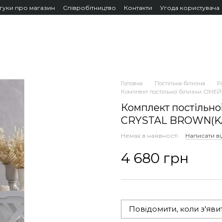
дгуки про магазин
Співробітництво
Контакти
Угода користувача
Головна
Постільна білизна
P
Комплект постільної білизни СІ
Комплект постільн
CRYSTAL BROWN(K
Немає в наявності
Написати ві
4 680 грн
Повідомити, коли з'яви