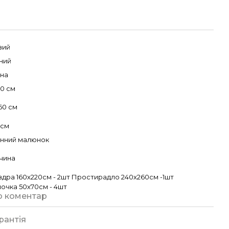
вий
ний
на
20 см
60 см
 см
нний малюнок
чина
вдра 160х220см - 2шт Простирадло 240х260см -1шт
очка 50х70см - 4шт
о коментар
рантія