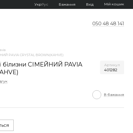
Мій кошик
Укр
Рус
Бажання
Вхід
050 48 48 141
avia
МЕЙНИЙ PAVIA CRYSTAL BROWN(KAHVE)
ої білизни СІМЕЙНИЙ PAVIA
Артикул
401282
AHVE)
дгук
В бажання
ться