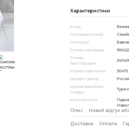
Характеристики
Колір
Беже
Спальний розмір
Сімей
Матеріал
Бавов
Розмір підковдри
160х2
Розмір
240х2
простирадла
Розмір наволочки
50х70
Дизайн і декор
Росли
Країна-виробник
Туреч
товару
Комплектація
Підко
Навол
Опис
Новий відгук аб
Доставка
Оплата
Га