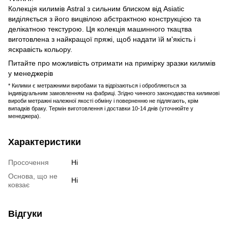
Колекція килимів Astral з сильним блиском від Asiatic
виділяється з його вицвілою абстрактною конструкцією та
делікатною текстурою. Ця колекція машинного ткацтва
виготовлена ​​з найкращої пряжі, щоб надати їй м'якість і
яскравість кольору.
Питайте про можливість отримати на примірку зразки килимів
у менеджерів
* Килими є метражними виробами та відрізаються і обробляються за
індивідуальним замовленням на фабриці. Згідно чинного законодавства килимові
вироби метражні належної якості обміну і поверненню не підлягають, крім
випадків браку. Термін виготовлення і доставки 10-14 днів (уточнюйте у
менеджера).
Характеристики
Просочення
Ні
Основа, що не
Ні
ковзає
Відгуки