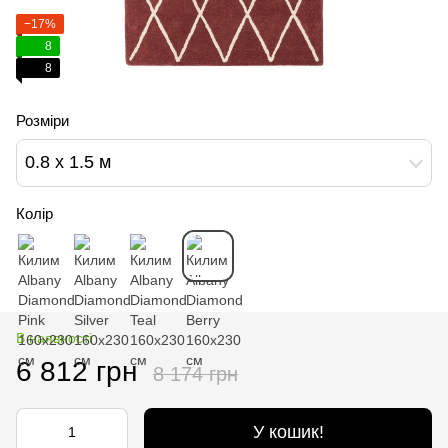
−17%
8
8
Розміри
0.8 х 1.5 м
Колір
В наявності
6 812 грн
8 174 грн
У кошик!