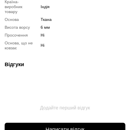
Країна-
виробник
Індія
товару
Основа
Ткана
Висота ворсу
6 мм
Просочення
Ні
Основа, що не
Ні
ковзає
Відгуки
Додайте перший відгук
Написати відгук