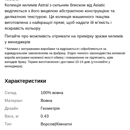
Колекція килимів Astral з сильним блиском від Asiatic
виділяється з його вицвілою абстрактною конструкцією та
делікатною текстурою. Ця колекція машинного ткацтва
виготовлена ​​з найкращої пряжі, щоб надати їй м'якість і
яскравість кольору.
Питайте про можливість отримати на примірку зразки килимів
у менеджерів
* Килими є метражними виробами та відрізаються і обробляються за
індивідуальним замовленням на фабриці. Згідно чинного законодавства килимові
вироби метражні належної якості обміну і поверненню не підлягають, крім
випадків браку. Термін виготовлення і доставки 10-14 днів (уточнюйте у
менеджера).
Характеристики
Склад
100% вовна
Матеріал
Вовна
Дизайн
Геометрія
Вага, кг
0.43
Тип
Ворсові|Кімнатні