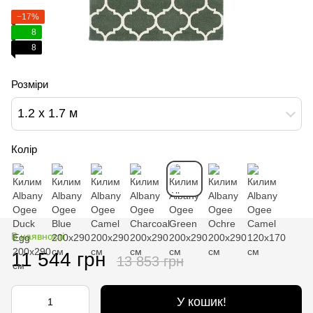
−17%
8
8
Розміри
1.2 х 1.7 м
Колір
В наявності
11 544 грн
13 853 грн
У кошик!