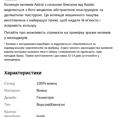
Колекція килимів Astral з сильним блиском від Asiatic
виділяється з його вицвілою абстрактною конструкцією та
делікатною текстурою. Ця колекція машинного ткацтва
виготовлена ​​з найкращої пряжі, щоб надати їй м'якість і
яскравість кольору.
Питайте про можливість отримати на примірку зразки килимів
у менеджерів
* Килими є метражними виробами та відрізаються і обробляються за
індивідуальним замовленням на фабриці. Згідно чинного законодавства килимові
вироби метражні належної якості обміну і поверненню не підлягають, крім
випадків браку. Термін виготовлення і доставки 10-14 днів (уточнюйте у
менеджера).
Характеристики
Склад
100% вовна
Матеріал
Вовна
Дизайн
Геометрія
Тип
Ворсові|Кімнатні
Країна-
виробник
Індія