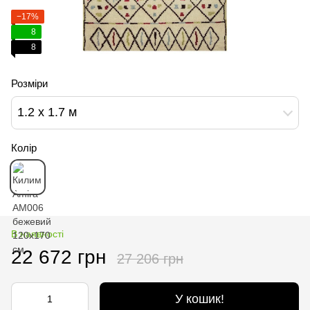
−17%
8
8
Розміри
1.2 х 1.7 м
Колір
В наявності
22 672 грн
27 206 грн
У кошик!