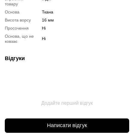
товару
Основа
Ткана
Висота ворсу
16 мм
Просочення
Ні
Основа, що не
Ні
ковзає
Відгуки
Додайте перший відгук
Написати відгук