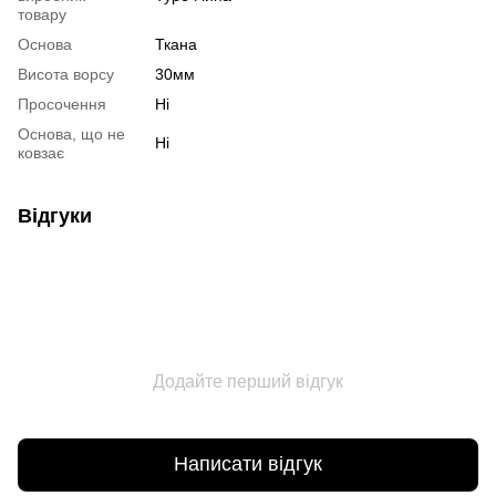
товару
Основа
Ткана
Висота ворсу
30мм
Просочення
Ні
Основа, що не
Ні
ковзає
Відгуки
Додайте перший відгук
Написати відгук