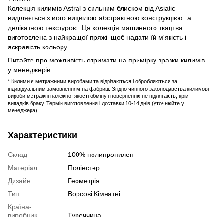
Колекція килимів Astral з сильним блиском від Asiatic
виділяється з його вицвілою абстрактною конструкцією та
делікатною текстурою. Ця колекція машинного ткацтва
виготовлена ​​з найкращої пряжі, щоб надати їй м'якість і
яскравість кольору.
Питайте про можливість отримати на примірку зразки килимів
у менеджерів
* Килими є метражними виробами та відрізаються і обробляються за
індивідуальним замовленням на фабриці. Згідно чинного законодавства килимові
вироби метражні належної якості обміну і поверненню не підлягають, крім
випадків браку. Термін виготовлення і доставки 10-14 днів (уточнюйте у
менеджера).
Характеристики
Склад
100% полипропилен
Матеріал
Поліестер
Дизайн
Геометрія
Тип
Ворсові|Кімнатні
Країна-
виробник
Туреччина