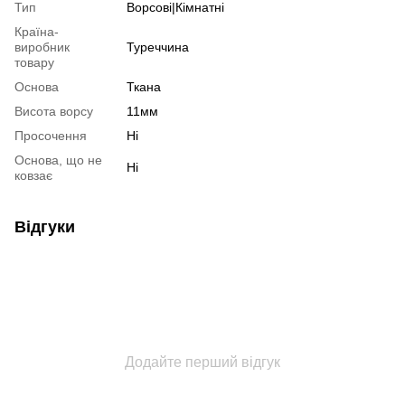
Тип
Ворсові|Кімнатні
Країна-
виробник
Туреччина
товару
Основа
Ткана
Висота ворсу
11мм
Просочення
Ні
Основа, що не
Ні
ковзає
Відгуки
Додайте перший відгук