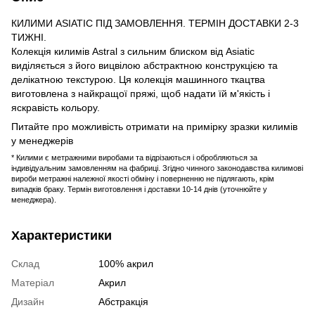
КИЛИМИ ASIATIC ПІД ЗАМОВЛЕННЯ. ТЕРМІН ДОСТАВКИ 2-3
ТИЖНІ.
Колекція килимів Astral з сильним блиском від Asiatic
виділяється з його вицвілою абстрактною конструкцією та
делікатною текстурою. Ця колекція машинного ткацтва
виготовлена ​​з найкращої пряжі, щоб надати їй м'якість і
яскравість кольору.
Питайте про можливість отримати на примірку зразки килимів
у менеджерів
* Килими є метражними виробами та відрізаються і обробляються за
індивідуальним замовленням на фабриці. Згідно чинного законодавства килимові
вироби метражні належної якості обміну і поверненню не підлягають, крім
випадків браку. Термін виготовлення і доставки 10-14 днів (уточнюйте у
менеджера).
Характеристики
Склад
100% акрил
Матеріал
Акрил
Дизайн
Абстракція