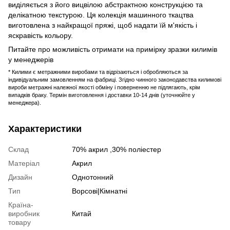
виділяється з його вицвілою абстрактною конструкцією та
делікатною текстурою. Ця колекція машинного ткацтва
виготовлена ​​з найкращої пряжі, щоб надати їй м'якість і
яскравість кольору.
Питайте про можливість отримати на примірку зразки килимів
у менеджерів
* Килими є метражними виробами та відрізаються і обробляються за
індивідуальним замовленням на фабриці. Згідно чинного законодавства килимові
вироби метражні належної якості обміну і поверненню не підлягають, крім
випадків браку. Термін виготовлення і доставки 10-14 днів (уточнюйте у
менеджера).
Характеристики
Склад
70% акрил ,30% поліестер
Матеріал
Акрил
Дизайн
Однотонний
Тип
Ворсові|Кімнатні
Країна-
виробник
Китай
товару