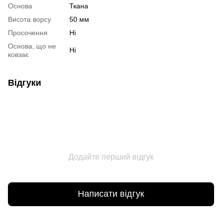
Основа
Ткана
Висота ворсу
50 мм
Просочення
Ні
Основа, що не
Ні
ковзає
Відгуки
Додайте перший відгук
Написати відгук