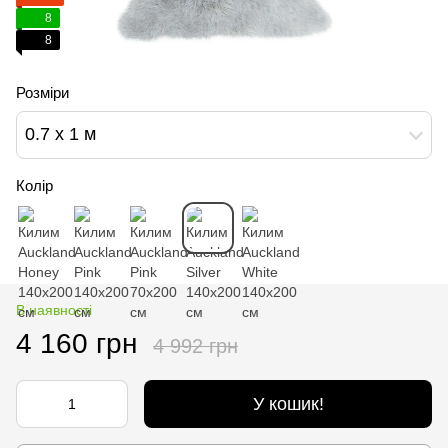
8
8
Розміри
0.7 х 1 м
Колір
В наявності
4 160 грн
4 992 грн
У кошик!