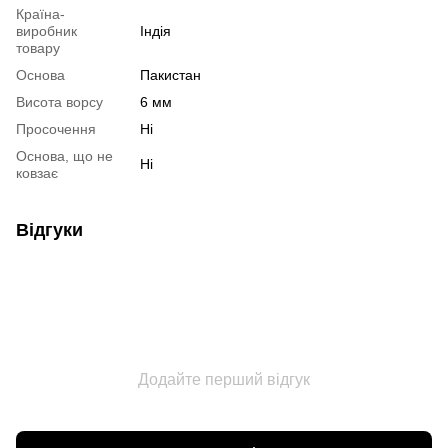
Країна-
виробник
Індія
товару
Основа
Пакистан
Висота ворсу
6 мм
Просочення
Ні
Основа, що не
Ні
ковзає
Відгуки
Додайте перший відгук