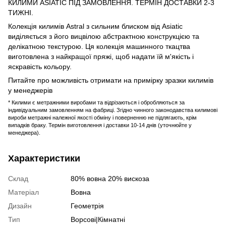
КИЛИМИ ASIATIC ПІД ЗАМОВЛЕННЯ. ТЕРМІН ДОСТАВКИ 2-3
ТИЖНІ.
Колекція килимів Astral з сильним блиском від Asiatic
виділяється з його вицвілою абстрактною конструкцією та
делікатною текстурою. Ця колекція машинного ткацтва
виготовлена ​​з найкращої пряжі, щоб надати їй м'якість і
яскравість кольору.
Питайте про можливість отримати на примірку зразки килимів
у менеджерів
* Килими є метражними виробами та відрізаються і обробляються за
індивідуальним замовленням на фабриці. Згідно чинного законодавства килимові
вироби метражні належної якості обміну і поверненню не підлягають, крім
випадків браку. Термін виготовлення і доставки 10-14 днів (уточнюйте у
менеджера).
Характеристики
Склад
80% вовна 20% вискоза
Матеріал
Вовна
Дизайн
Геометрія
Тип
Ворсові|Кімнатні