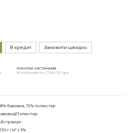
В кредит
Замовити швидко
ПОКУПКА ЧАСТИНАМИ
н
8 платежів по 2 944.50 грн
28% бавовна, 72% поліестер
Бавовна|Поліестер
Абстракція
230 г / м² ± 5%