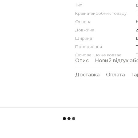
Тип
Б
Країна-виробник товару
Основа
Довжина
2
Ширина
1
Просочення
Основа, що не ковзає
Опис
Новий відгук аб
Доставка
Оплата
Га