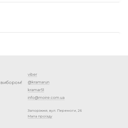
viber
 вибором!
@kramarun
kramar51
info@moire.com.ua
Запоріжжя, вул. Перемоги, 26
Мапа проїзду