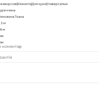
езворсові|Кімнатні|Для кухні|Універсальні
Туреччина
Нековзна;Ткана
.3 м
.6 м
Так
Так
о коментар
рантія