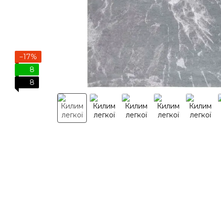
−17%
8
8