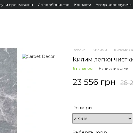
дгуки про магазин
Співробітництво
Контакти
Угода користувача
Головна
Килими
Килими Car
Килим легкої чистк
В наявності
Написати відгук
23 556 грн
28 
Розміри
Виберіть колір