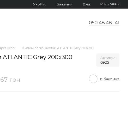
Мій кошик
Укр
Рус
Бажання
Вхід
050 48 48 141
pet Decor
Килим легкої чистки ATLANTIC Grey 200x300
и ATLANTIC Grey 200x300
Артикул
6925
267 грн
В бажання