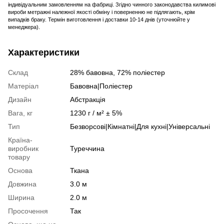
індивідуальним замовленням на фабриці. Згідно чинного законодавства килимові
вироби метражні належної якості обміну і поверненню не підлягають, крім
випадків браку. Термін виготовлення і доставки 10-14 днів (уточнюйте у
менеджера).
Характеристики
Склад
28% бавовна, 72% поліестер
Матеріал
Бавовна|Поліестер
Дизайн
Абстракція
Вага, кг
1230 г / м² ± 5%
Тип
Безворсові|Кімнатні|Для кухні|Універсальні
Країна-
виробник
Туреччина
товару
Основа
Ткана
Довжина
3.0 м
Ширина
2.0 м
Просочення
Так