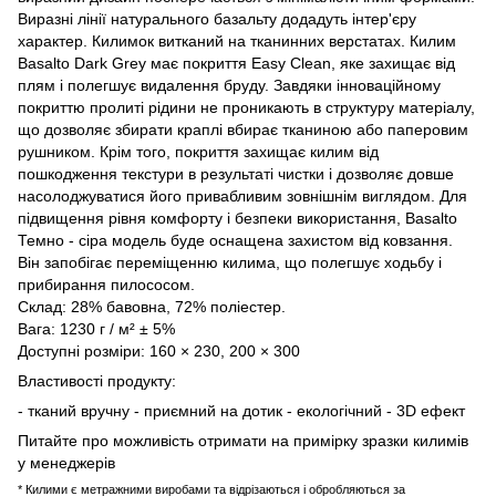
Виразні лінії натурального базальту додадуть інтер'єру
характер. Килимок витканий на тканинних верстатах. Килим
Basalto Dark Grey має покриття Easy Clean, яке захищає від
плям і полегшує видалення бруду. Завдяки інноваційному
покриттю пролиті рідини не проникають в структуру матеріалу,
що дозволяє збирати краплі вбирає тканиною або паперовим
рушником. Крім того, покриття захищає килим від
пошкодження текстури в результаті чистки і дозволяє довше
насолоджуватися його привабливим зовнішнім виглядом. Для
підвищення рівня комфорту і безпеки використання, Basalto
Темно - сіра модель буде оснащена захистом від ковзання.
Він запобігає переміщенню килима, що полегшує ходьбу і
прибирання пилососом.
Склад: 28% бавовна, 72% поліестер.
Вага: 1230 г / м² ± 5%
Доступні розміри: 160 × 230, 200 × 300
Властивості продукту:
- тканий вручну - приємний на дотик - екологічний - 3D ефект
Питайте про можливість отримати на примірку зразки килимів
у менеджерів
* Килими є метражними виробами та відрізаються і обробляються за