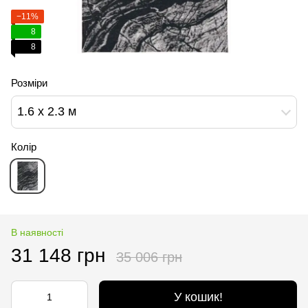
−11%
8
8
Розміри
1.6 х 2.3 м
Колір
В наявності
31 148 грн
35 006 грн
У кошик!