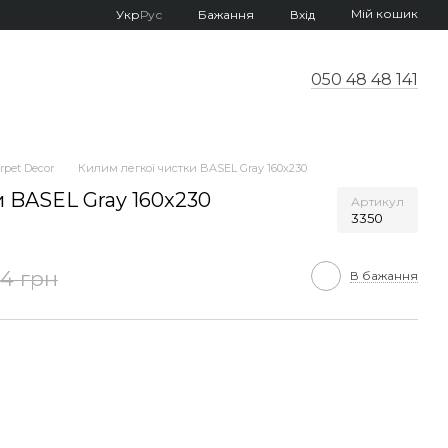
Мій кошик
Укр
Рус
Бажання
Вхід
050 48 48 141
pet Decor
Килим легкої чистки BASEL Gray 160x230
и BASEL Gray 160x230
Артикул
3350
34 грн
В бажання