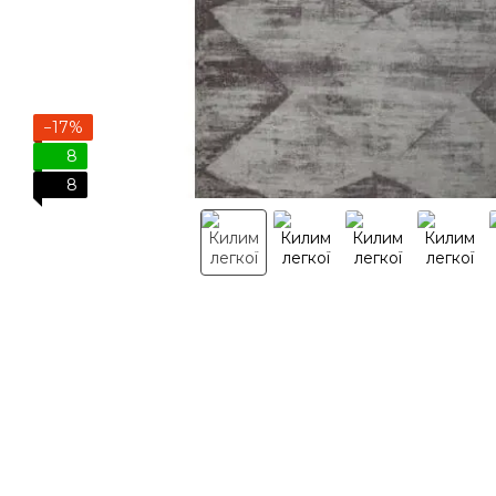
−17%
8
8