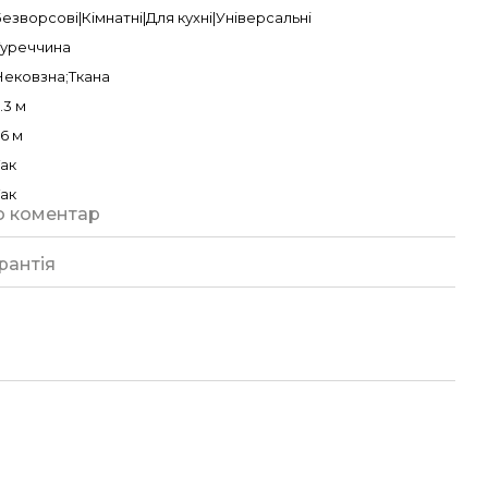
езворсові|Кімнатні|Для кухні|Універсальні
Туреччина
Нековзна;Ткана
.3 м
.6 м
Так
Так
о коментар
рантія