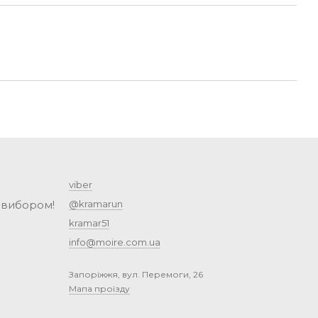
viber
 вибором!
@kramarun
kramar51
info@moire.com.ua
Запоріжжя, вул. Перемоги, 26
Мапа проїзду