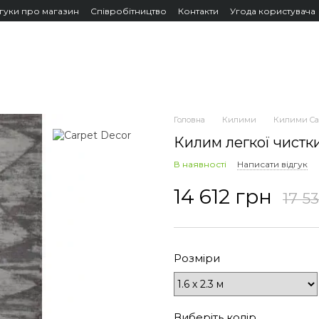
дгуки про магазин
Співробітництво
Контакти
Угода користувача
Головна
Килими
Килими Car
Килим легкої чистк
В наявності
Написати відгук
14 612 грн
17 5
Розміри
Виберіть колір