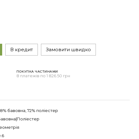
В кредит
Замовити швидко
ПОКУПКА ЧАСТИНАМИ
н
8 платежів по 1 826.50 грн
28% бавовна, 72% поліестер
Бавовна|Поліестер
Геометрія
.6