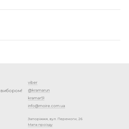
viber
 вибором!
@kramarun
kramar51
info@moire.com.ua
Запоріжжя, вул. Перемоги, 26
Мапа проїзду