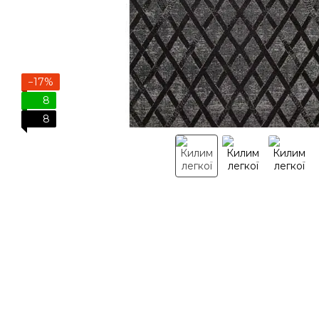
−17%
8
8