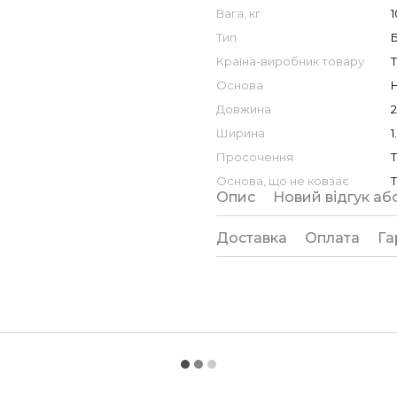
Вага, кг
1
Тип
Б
Країна-виробник товару
Основа
Довжина
2
Ширина
1
Просочення
Основа, що не ковзає
Опис
Новий відгук аб
Доставка
Оплата
Га