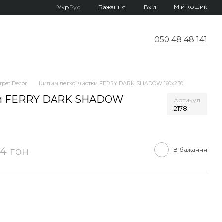
Мій кошик
Укр
Рус
Бажання
Вхід
050 48 48 141
pet Decor
Килим легкої чистки FERRY DARK SHADOW 160x230
тки FERRY DARK SHADOW
Артикул
2178
34 грн
В бажання