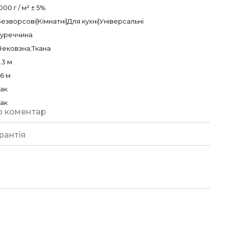
000 г / м² ± 5%
езворсові|Кімнатні|Для кухні|Універсальні
Туреччина
Нековзна;Ткана
.3 м
.6 м
Так
Так
о коментар
рантія