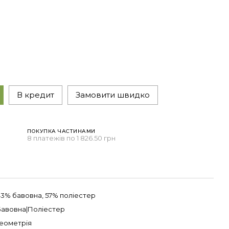
В кредит
Замовити швидко
ПОКУПКА ЧАСТИНАМИ
н
8 платежів по 1 826.50 грн
43% бавовна, 57% поліестер
Бавовна|Поліестер
Геометрія