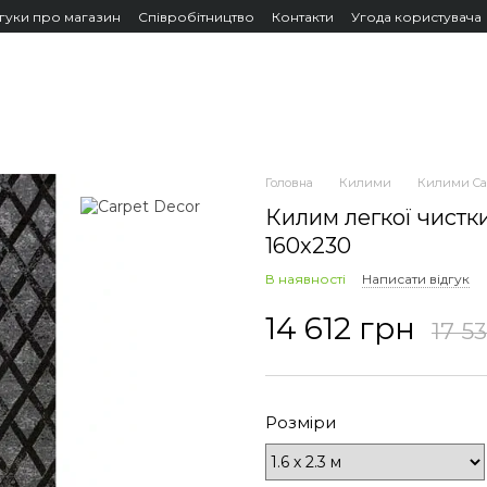
дгуки про магазин
Співробітництво
Контакти
Угода користувача
Головна
Килими
Килими Car
Килим легкої чис
160x230
В наявності
Написати відгук
14 612 грн
17 5
Розміри