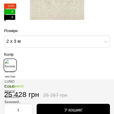
−10%
8
8
Розміри
2 x 3 м
Колір
В наявності
25 428 грн
28 267 грн
У кошик!