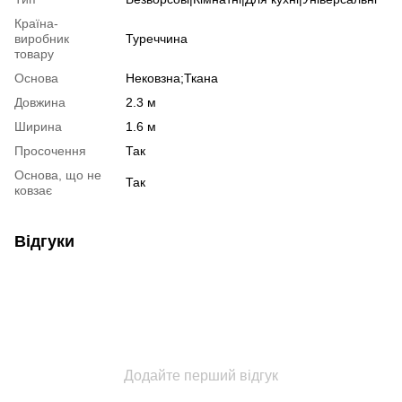
Країна-
виробник
Туреччина
товару
Основа
Нековзна;Ткана
Довжина
2.3 м
Ширина
1.6 м
Просочення
Так
Основа, що не
Так
ковзає
Відгуки
Додайте перший відгук