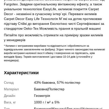
Fargotex. Завдяки оригінальному вінтажному ефекту, а також
унікальною технологією EasyLife, килимові покриття Carpet
Decor - незамінні в сучасному інтер`єрі. Переваги килимів
Carpet Decor Easy Life Технологія М`які на дотик протиковзке
підставу Стійкі до вигорання Екологічно чисті Сертифіковані за
стандартом Oeko-Tex Можливість прання в пральній машині
Питайте про можливість отримати на примірку зразки килимів
у менеджерів
* Килими є метражними виробами та відрізаються і обробляються за
індивідуальним замовленням на фабриці. Згідно чинного законодавства килимові
вироби метражні належної якості обміну і поверненню не підлягають, крім
випадків браку. Термін виготовлення і доставки 10-14 днів (уточнюйте у
менеджера).
Характеристики
Склад
43% бавовна, 57% поліестер
Матеріал
Бавовна|Поліестер
Дизайн
Геометрія
Вага, кг
1000 г / м² ± 5%
Тип
Безворсові|Кімнатні|Для кухні|Універсальні