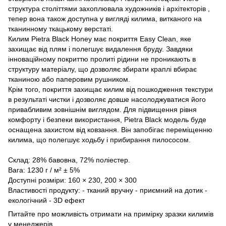
структура століттями захоплювала художників і архітекторів ,
тепер вона також доступна у вигляді килима, витканого на
тканинному ткацькому верстаті.
Килим Pietra Black Honey має покриття Easy Clean, яке
захищає від плям і полегшує видалення бруду. Завдяки
інноваційному покриттю пролиті рідини не проникають в
структуру матеріалу, що дозволяє збирати краплі вбирає
тканиною або паперовим рушником.
Крім того, покриття захищає килим від пошкодження текстури
в результаті чистки і дозволяє довше насолоджуватися його
привабливим зовнішнім виглядом. Для підвищення рівня
комфорту і безпеки використання, Pietra Black модель буде
оснащена захистом від ковзання. Він запобігає переміщенню
килима, що полегшує ходьбу і прибирання пилососом.
Склад: 28% бавовна, 72% поліестер.
Вага: 1230 г / м² ± 5%
Доступні розміри: 160 × 230, 200 × 300
Властивості продукту: - тканий вручну - приємний на дотик -
екологічний - 3D ефект
Питайте про можливість отримати на примірку зразки килимів
у менеджерів