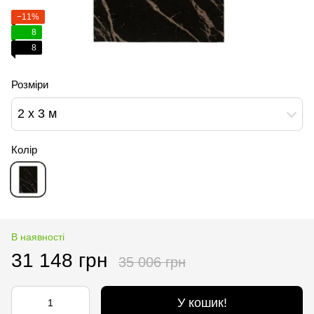
−11%
8
8
Розміри
2 x 3 м
Колір
В наявності
31 148 грн
35 006 грн
У кошик!