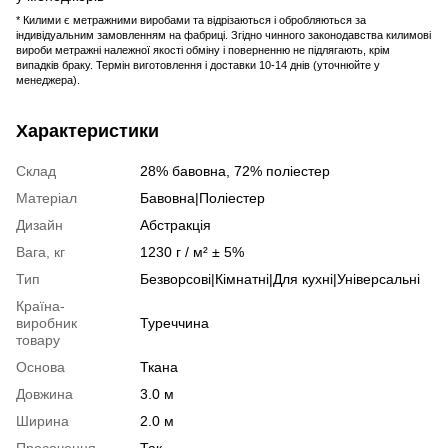
* Килими є метражними виробами та відрізаються і обробляються за
індивідуальним замовленням на фабриці. Згідно чинного законодавства килимові
вироби метражні належної якості обміну і поверненню не підлягають, крім
випадків браку. Термін виготовлення і доставки 10-14 днів (уточнюйте у
менеджера).
Характеристики
Склад
28% бавовна, 72% поліестер
Матеріал
Бавовна|Поліестер
Дизайн
Абстракція
Вага, кг
1230 г / м² ± 5%
Тип
Безворсові|Кімнатні|Для кухні|Універсальні
Країна-
виробник
Туреччина
товару
Основа
Ткана
Довжина
3.0 м
Ширина
2.0 м
Просочення
Так