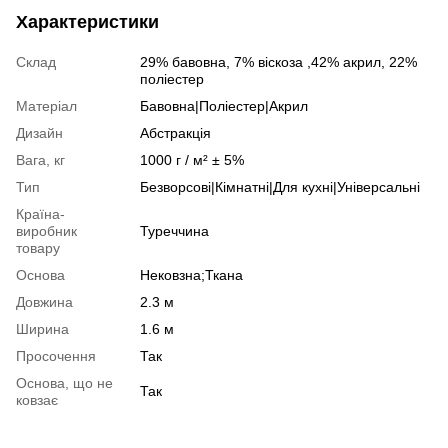
Характеристики
Склад
29% бавовна, 7% віскоза ,42% акрил, 22%
поліестер
Матеріал
Бавовна|Поліестер|Акрил
Дизайн
Абстракція
Вага, кг
1000 г / м² ± 5%
Тип
Безворсові|Кімнатні|Для кухні|Універсальні
Країна-
виробник
Туреччина
товару
Основа
Нековзна;Ткана
Довжина
2.3 м
Ширина
1.6 м
Просочення
Так
Основа, що не
Так
ковзає