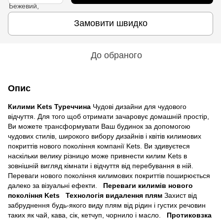
Замовити швидко
До обраного
Опис
Килими Kets Туреччина
Чудові дизайни для чудового
відчуття. Для того щоб отримати зачаровує домашній простір,
Ви можете трансформувати Ваш будинок за допомогою
чудових стилів, широкого вибору дизайнів і квітів килимових
покриттів нового покоління компанії Kets. Ви здивуєтеся
наскільки велику різницю може привнести килим Kets в
зовнішній вигляд кімнати і відчуття від перебування в ній.
Переваги нового покоління килимових покриттів поширюється
далеко за візуальні ефекти.
Переваги килимів нового
покоління Kets
Технологія видалення плям
Захист від
забруднення будь-якого виду плям від рідин і густих речовин
таких як чай, кава, сік, кетчуп, чорнило і масло.
Протиковзка