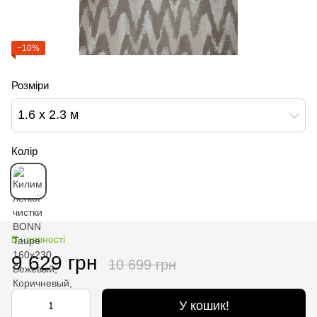
−10%
Розміри
1.6 х 2.3 м
Колір
В наявності
9 629 грн
10 699 грн
У кошик!