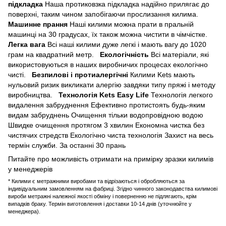
підкладка
Наша протиковзка підкладка надійно прилягає до
поверхні, таким чином запобігаючи прослизання килима.
Машинне прання
Наші килими можна прати в пральній
машинці на 30 градусах, їх також можна чистити в чімчістке.
Легка вага
Всі наші килими дуже легкі і мають вагу до 1020
грам на квадратний метр.
Екологічність
Всі матеріали, які
використовуються в наших виробничих процесах екологічно
чисті.
Безпилові і протиалергічні
Килими Kets мають
нульовий ризик викликати алергію завдяки типу пряжі і методу
виробництва.
Технологія Kets Easy Life
Технологія легкого
видалення забруднення
Ефективно протистоять будь-яким
видам забруднень
Очищення тільки водопровідною водою
Швидке очищення протягом 3 хвилин
Економна чистка без
чистячих стредств
Екологічно чиста технологія
Захист на весь
термін служби. За останні 30 прань
Питайте про можливість отримати на примірку зразки килимів
у менеджерів
* Килими є метражними виробами та відрізаються і обробляються за
індивідуальним замовленням на фабриці. Згідно чинного законодавства килимові
вироби метражні належної якості обміну і поверненню не підлягають, крім
випадків браку. Термін виготовлення і доставки 10-14 днів (уточнюйте у
менеджера).