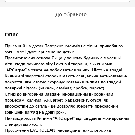
До обраного
Опис
Приємний на дотик Поверхня килимів не тільки приваблива
зовні, але і дуже приємна на дотик.
Протиковзаюча основа Якщо у вашому будинку є маленькі
діти, люди похилого віку і активні тварини, з килимами
"ARCarpet" можете не побоюватися за них. Ніхто не впаде!
Килими зі зворотної сторони мають спеціальне антиковзаюче
покриття, яке істотно скорочує ковзання килима по гладкій
поверхні підлоги (кахель, ламінат, пробка, паркет).
Стійкі до вигорання Завдяки інноваційним виробничим
процесам, килими "ARCarpet" характеризуються, як
високостійкі до світла - це дозволяє зберегти прекрасний
зовнішній вигляд на довгі роки.
Найвища якість Килими "ARCarpet" відповідають міжнародним
стандартам якості.
Просочення EVERCLEAN Інноваційна технологія, яка