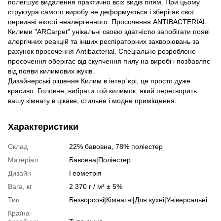
полегшує видалення практично всіх видів плям. При цьому
структура самого виробу не деформується і зберігає свої
первинні якості неалергенного. Просочення ANTIBACTERIAL
Килими "ARCarpet" унікальні своєю здатністю запобігати появі
алергічних реакцій та інших респіраторних захворювань за
рахунок просочення Antibacterial. Спеціально розроблене
просочення оберігає від скупчення пилу на виробі і позбавляє
від появи килимових жуків.
Дизайнерські рішення Килим в інтер`єрі, це просто дуже
красиво. Головне, вибрати той килимок, який перетворить
вашу кімнату в цікаве, стильне і модне приміщення.
Характеристики
Склад
22% бавовна, 78% поліестер
Матеріал
Бавовна|Поліестер
Дизайн
Геометрія
Вага, кг
2 370 г / м² ± 5%
Тип
Безворсові|Кімнатні|Для кухні|Універсальні
Країна-