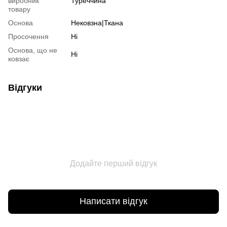
виробник
Туреччина
товару
Основа
Нековзна|Ткана
Просочення
Ні
Основа, що не
Ні
ковзає
Відгуки
Додайте перший відгук
Написати відгук