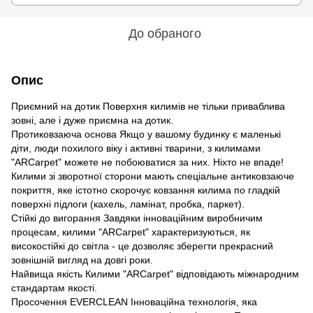
До обраного
Опис
Приємний на дотик Поверхня килимів не тільки приваблива
зовні, але і дуже приємна на дотик.
Протиковзаюча основа Якщо у вашому будинку є маленькі
діти, люди похилого віку і активні тварини, з килимами
"ARCarpet" можете не побоюватися за них. Ніхто не впаде!
Килими зі зворотної сторони мають спеціальне антиковзаюче
покриття, яке істотно скорочує ковзання килима по гладкій
поверхні підлоги (кахель, ламінат, пробка, паркет).
Стійкі до вигорання Завдяки інноваційним виробничим
процесам, килими "ARCarpet" характеризуються, як
високостійкі до світла - це дозволяє зберегти прекрасний
зовнішній вигляд на довгі роки.
Найвища якість Килими "ARCarpet" відповідають міжнародним
стандартам якості.
Просочення EVERCLEAN Інноваційна технологія, яка