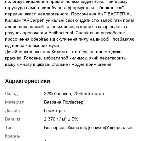
полегшує видалення практично всіх видів плям. При цьому
структура самого виробу не деформується і зберігає свої
первинні якості неалергенного. Просочення ANTIBACTERIAL
Килими "ARCarpet" унікальні своєю здатністю запобігати появі
алергічних реакцій та інших респіраторних захворювань за
рахунок просочення Antibacterial. Спеціально розроблене
просочення оберігає від скупчення пилу на виробі і позбавляє
від появи килимових жуків.
Дизайнерські рішення Килим в інтер`єрі, це просто дуже
красиво. Головне, вибрати той килимок, який перетворить
вашу кімнату в цікаве, стильне і модне приміщення.
Характеристики
Склад
22% бавовна, 78% поліестер
Матеріал
Бавовна|Поліестер
Дизайн
Геометрія
Вага, кг
2 370 г / м² ± 5%
Тип
Безворсові|Кімнатні|Для кухні|Універсальні
Країна-