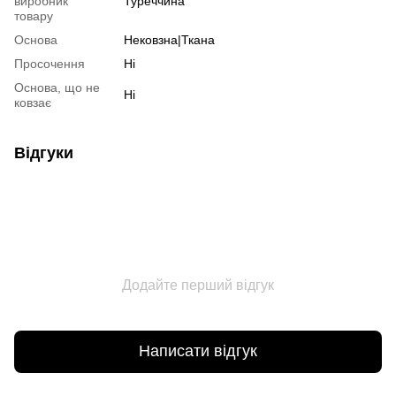
виробник
Туреччина
товару
Основа
Нековзна|Ткана
Просочення
Ні
Основа, що не
Ні
ковзає
Відгуки
Додайте перший відгук
Написати відгук