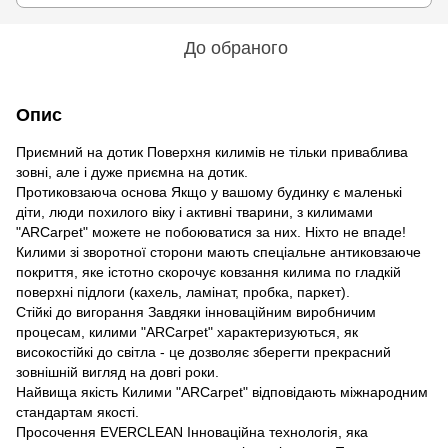
До обраного
Опис
Приємний на дотик Поверхня килимів не тільки приваблива
зовні, але і дуже приємна на дотик.
Протиковзаюча основа Якщо у вашому будинку є маленькі
діти, люди похилого віку і активні тварини, з килимами
"ARCarpet" можете не побоюватися за них. Ніхто не впаде!
Килими зі зворотної сторони мають спеціальне антиковзаюче
покриття, яке істотно скорочує ковзання килима по гладкій
поверхні підлоги (кахель, ламінат, пробка, паркет).
Стійкі до вигорання Завдяки інноваційним виробничим
процесам, килими "ARCarpet" характеризуються, як
високостійкі до світла - це дозволяє зберегти прекрасний
зовнішній вигляд на довгі роки.
Найвища якість Килими "ARCarpet" відповідають міжнародним
стандартам якості.
Просочення EVERCLEAN Інноваційна технологія, яка