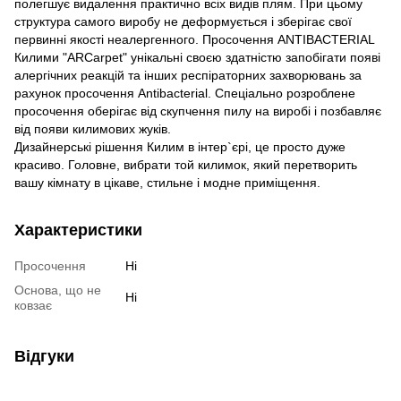
полегшує видалення практично всіх видів плям. При цьому
структура самого виробу не деформується і зберігає свої
первинні якості неалергенного. Просочення ANTIBACTERIAL
Килими "ARCarpet" унікальні своєю здатністю запобігати появі
алергічних реакцій та інших респіраторних захворювань за
рахунок просочення Antibacterial. Спеціально розроблене
просочення оберігає від скупчення пилу на виробі і позбавляє
від появи килимових жуків.
Дизайнерські рішення Килим в інтер`єрі, це просто дуже
красиво. Головне, вибрати той килимок, який перетворить
вашу кімнату в цікаве, стильне і модне приміщення.
Характеристики
Просочення
Ні
Основа, що не
Ні
ковзає
Відгуки