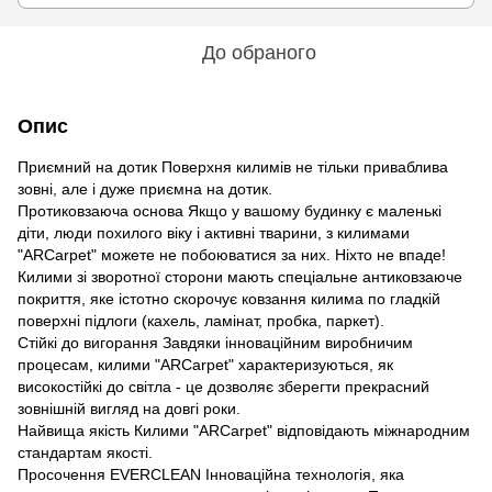
До обраного
Опис
Приємний на дотик Поверхня килимів не тільки приваблива
зовні, але і дуже приємна на дотик.
Протиковзаюча основа Якщо у вашому будинку є маленькі
діти, люди похилого віку і активні тварини, з килимами
"ARCarpet" можете не побоюватися за них. Ніхто не впаде!
Килими зі зворотної сторони мають спеціальне антиковзаюче
покриття, яке істотно скорочує ковзання килима по гладкій
поверхні підлоги (кахель, ламінат, пробка, паркет).
Стійкі до вигорання Завдяки інноваційним виробничим
процесам, килими "ARCarpet" характеризуються, як
високостійкі до світла - це дозволяє зберегти прекрасний
зовнішній вигляд на довгі роки.
Найвища якість Килими "ARCarpet" відповідають міжнародним
стандартам якості.
Просочення EVERCLEAN Інноваційна технологія, яка