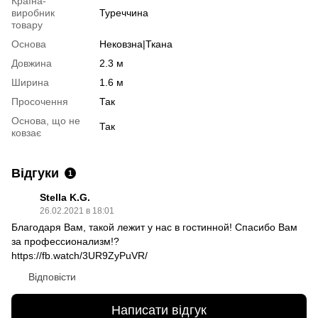
Країна-
виробник
Туреччина
товару
Основа
Нековзна|Ткана
Довжина
2.3 м
Ширина
1.6 м
Просочення
Так
Основа, що не
Так
ковзає
Відгуки
1
Stella K.G.
26.02.2021 в 18:01
Благодаря Вам, такой лежит у нас в гостинной! Спасибо Вам
за профессионализм!?
https://fb.watch/3UR9ZyPuVR/
Відповісти
Написати відгук