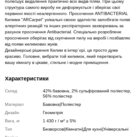
полегшує видалення практично всіх видів плям. При цьому
структура самого виробу не деформується і зберігає свої
первинні якості неалергенного. Просочення ANTIBACTERIAL
Килими "ARCarpet" унікальні своєю здатністю запобігати появі
алергічних реакцій та інших респіраторних захворювань за
рахунок просочення Antibacterial. Спеціально розроблене
просочення оберігає від скупчення пилу на виробі і позбавляє
від появи килимових жуків.
Дизайнерські рішення Килим в інтер`єрі, це просто дуже
красиво. Головне, вибрати той килимок, який перетворить
вашу кімнату в цікаве, стильне і модне приміщення.
Характеристики
Склад
42% бавовна, 2% сульфірований поліестер,
56% поліестер
Матеріал
Бавовна|Поліестер
Дизайн
Геометрія
Вага, кг
1 430 г / м² ± 5%
Тип
Безворсові|Кімнатні|Для кухні|Універсальні