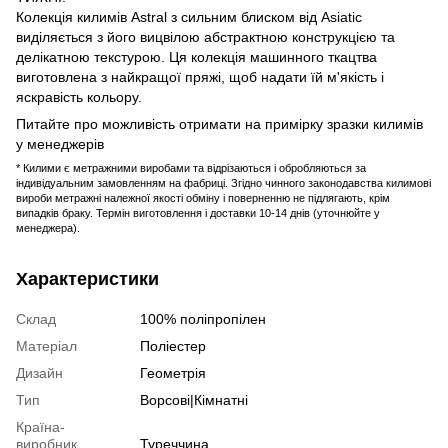
Колекція килимів Astral з сильним блиском від Asiatic
виділяється з його вицвілою абстрактною конструкцією та
делікатною текстурою. Ця колекція машинного ткацтва
виготовлена ​​з найкращої пряжі, щоб надати їй м'якість і
яскравість кольору.
Питайте про можливість отримати на примірку зразки килимів
у менеджерів
* Килими є метражними виробами та відрізаються і обробляються за
індивідуальним замовленням на фабриці. Згідно чинного законодавства килимові
вироби метражні належної якості обміну і поверненню не підлягають, крім
випадків браку. Термін виготовлення і доставки 10-14 днів (уточнюйте у
менеджера).
Характеристики
Склад
100% поліпропілен
Матеріал
Поліестер
Дизайн
Геометрія
Тип
Ворсові|Кімнатні
Країна-
виробник
Туреччина