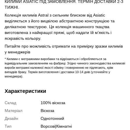
КИЛИМИ ASIATIC ПІД ЗАМОВЛЕННЯ. ТЕРМІН ДОСТАВКИ 2-3
ТИЖНІ.
Колекція килимів Astral з сильним блиском від Asiatic
виділяється з його вицвілою абстрактною конструкцією та
делікатною текстурою. Ця колекція машинного ткацтва
виготовлена ​​з найкращої пряжі, щоб надати їй м'якість і
яскравість кольору.
Питайте про можливість отримати на примірку зразки килимів
у менеджерів
* Килими є метражними виробами та відрізаються і обробляються за
індивідуальним замовленням на фабриці. Згідно чинного законодавства килимові
вироби метражні належної якості обміну і поверненню не підлягають, крім
випадків браку. Термін виготовлення і доставки 10-14 днів (уточнюйте у
менеджера).
Характеристики
Склад
100% віскоза
Матеріал
Віскоза
Дизайн
Однотонний
Тип
Ворсові|Кімнатні