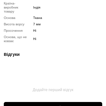
Країна-
виробник
Індія
товару
Основа
Ткана
Висота ворсу
7 мм
Просочення
Ні
Основа, що не
Ні
ковзає
Відгуки
Додайте перший відгук