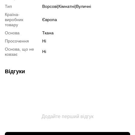
Тип
Ворсові|Кімнатні|Вуличні
Країна-
виробник
Європа
товару
Основа
Ткана
Просочення
Ні
Основа, що не
Ні
ковзає
Відгуки
Додайте перший відгук