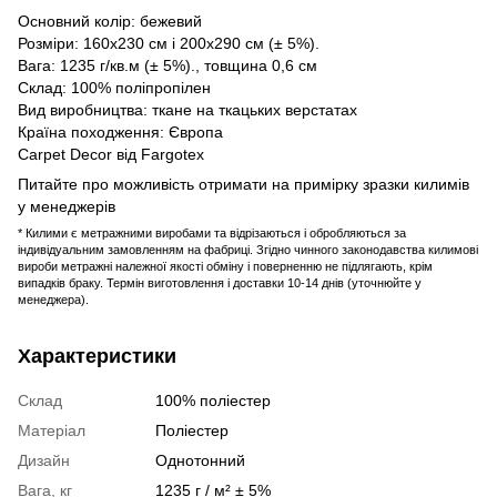
Основний колір: бежевий
Розміри: 160x230 см і 200x290 см (± 5%).
Вага: 1235 г/кв.м (± 5%)., товщина 0,6 см
Склад: 100% поліпропілен
Вид виробництва: ткане на ткацьких верстатах
Країна походження: Європа
Carpet Decor від Fargotex
Питайте про можливість отримати на примірку зразки килимів
у менеджерів
* Килими є метражними виробами та відрізаються і обробляються за
індивідуальним замовленням на фабриці. Згідно чинного законодавства килимові
вироби метражні належної якості обміну і поверненню не підлягають, крім
випадків браку. Термін виготовлення і доставки 10-14 днів (уточнюйте у
менеджера).
Характеристики
Склад
100% поліестер
Матеріал
Поліестер
Дизайн
Однотонний
Вага, кг
1235 г / м² ± 5%