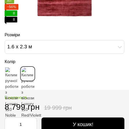
Хіт
−56%
8
8
Розміри
1.6 х 2.3 м
Колір
В наявності
8 799 грн
19 999 грн
У кошик!