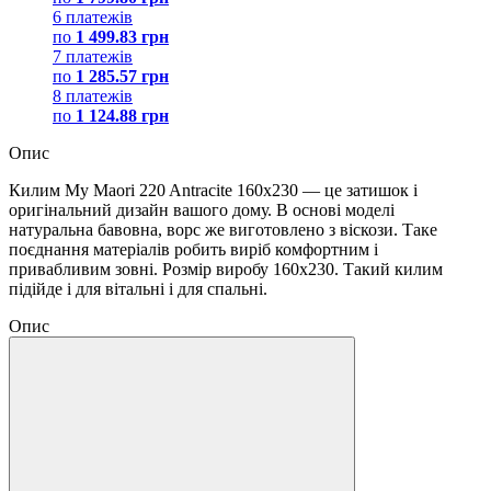
6 платежів
по
1 499.83 грн
7 платежів
по
1 285.57 грн
8 платежів
по
1 124.88 грн
Опис
Килим My Maori 220 Antracite 160х230 — це затишок і
оригінальний дизайн вашого дому. В основі моделі
натуральна бавовна, ворс же виготовлено з віскози. Таке
поєднання матеріалів робить виріб комфортним і
привабливим зовні. Розмір виробу 160х230. Такий килим
підійде і для вітальні і для спальні.
Опис