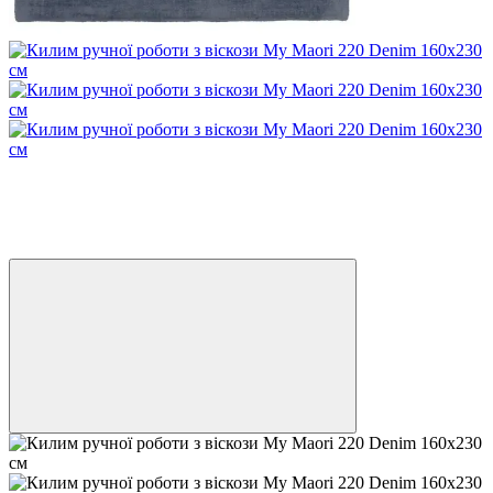
Розпродаж
Хіт
−44%
8
8