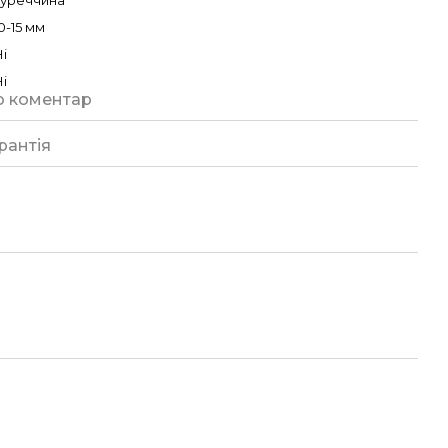
Туреччина
0-15 мм
і
і
о коментар
рантія