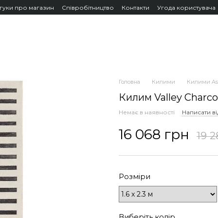
дгуки про магазин
Співробітництво
Контакти
Угода користувача
Головна
Килими
Килими Asi
Килим Valley Charcoa
Немає в наявності
Написати ві
16 068 грн
19 2
Розміри
Виберіть колір