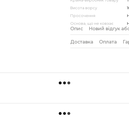
Країна-виробник товару
Висота ворсу
1
Просочення
Н
Основа, що не ковзає
Н
Опис
Новий відгук аб
Доставка
Оплата
Га