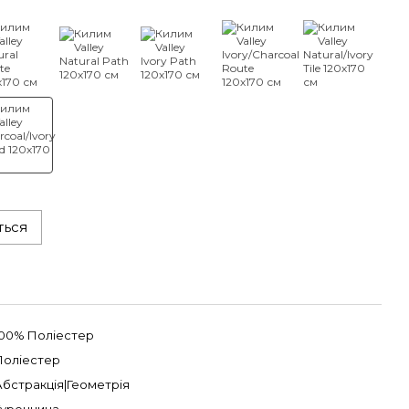
ться
100% Поліестер
Поліестер
Абстракція|Геометрія