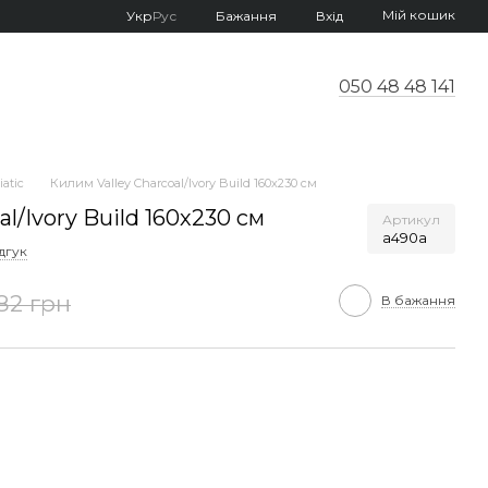
Мій кошик
Укр
Рус
Бажання
Вхід
050 48 48 141
atic
Килим Valley Charcoal/Ivory Build 160х230 см
l/Ivory Build 160х230 см
Артикул
a490a
дгук
82 грн
В бажання