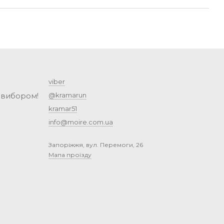
viber
 вибором!
@kramarun
kramar51
info@moire.com.ua
Запоріжжя, вул. Перемоги, 26
Мапа проїзду